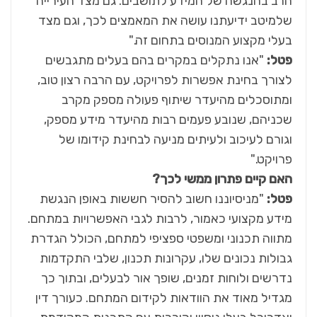
הרב בהנגשה של המידע לתושבים. גם מצד העירייה
שלמיטב ידיעתנו עושה את המאמצים לכך, וגם מצד
בעלי מקצוע המנוסים בתחום זה."
פטל:
"אנו נתקלים במקרים בהם בעלים מתגבשים
לצורך בחינת אפשרות לפרויקט, עם הרבה רצון טוב,
ומתוסכלים מהיעדר שיתוף פעולה מספק מקרב
שכניהם, שנובע פעמים רבות מהיעדר מידע מספק,
וגורם לעיכוב ולעיתים מניעה לבחינת קידומו של
פרויקט."
האם קיים פתרון ממשי לכך?
פטל
:
"מניסיוננו חשוב להסיר חששות באופן הנגשת
מידע מקצועי כאמור, לרבות לגבי האפשרויות במתחם.
מתווה תכנוני ומשפטי ספציפי למתחם, הכולל הגדרת
גבולות נכונים שלו, עקרונות תכנון, שלבי התקדמות
נדרשים ולוחות זמנים, שופך אור לבעלים, ובתוך כך
מגדיל מאוד את הוודאות לקידום המתחם. כעורך דין