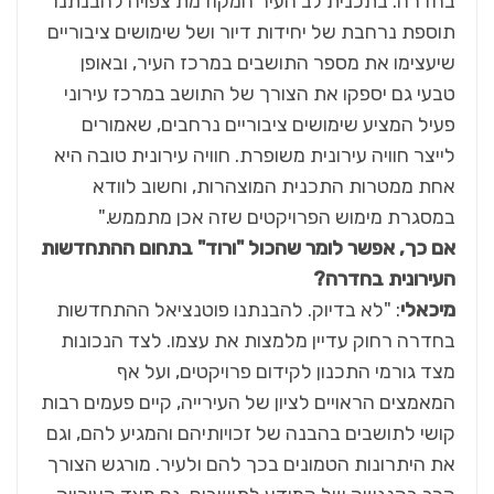
בחדרה. בתכנית לב העיר המקודמת צפויה להבנתנו
תוספת נרחבת של יחידות דיור ושל שימושים ציבוריים
שיעצימו את מספר התושבים במרכז העיר, ובאופן
טבעי גם יספקו את הצורך של התושב במרכז עירוני
פעיל המציע שימושים ציבוריים נרחבים, שאמורים
לייצר חוויה עירונית משופרת. חוויה עירונית טובה היא
אחת ממטרות התכנית המוצהרות, וחשוב לוודא
במסגרת מימוש הפרויקטים שזה אכן מתממש."
אם כך, אפשר לומר שהכול "ורוד" בתחום ההתחדשות
העירונית בחדרה?
מיכאלי
: "לא בדיוק. להבנתנו פוטנציאל ההתחדשות
בחדרה רחוק עדיין מלמצות את עצמו. לצד הנכונות
מצד גורמי התכנון לקידום פרויקטים, ועל אף
המאמצים הראויים לציון של העירייה, קיים פעמים רבות
קושי לתושבים בהבנה של זכויותיהם והמגיע להם, וגם
את היתרונות הטמונים בכך להם ולעיר. מורגש הצורך