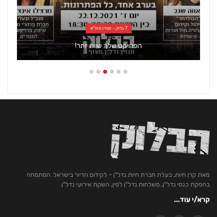
7 בלוק - מגזין סופ"ש
הפרויקט שלך שווה יותר!
מאת קרן חיות, בעלת חברת חיות נדל"ן – לקידום הדיור בישראל. המתמחה
בהפקת כנסי נדל"ן, משלחות נדל"ן לסין, השקת אירועי נדל"ן.
קרא/י עוד...