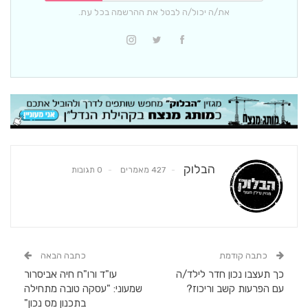
את/ה יכול/ה לבטל את ההרשמה בכל עת.
הבלוק
427 מאמרים
0 תגובות
כתבה קודמת
כתבה הבאה
כך תעצבו נכון חדר לילד/ה
עו"ד ורו"ח חיה אביסרור
עם הפרעות קשב וריכוז?
שמעוני: "עסקה טובה מתחילה
בתכנון מס נכון"