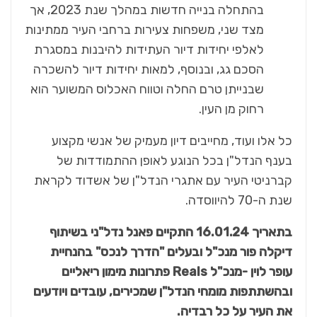
בהתחלה בנייה חדשות במהלך שנת 2023, אך
מצד שני, משפחות צעירות ברחבי העיר ממתינות
לאלפי יחידות דיור העתידות להיבנות במסגרת
הסכם גג, ובנוסף, למאות יחידות דיור להשכרה
שבנייתן טרם החלה וטווח האכלוס המשוער הוא
רחוק מן העין.
כל אלו ועוד, מחייבים דיון מעמיק של אנשי מקצוע
בענף הנדל"ן בכל הנוגע לאופן ההתמודדות של
קברניטי העיר עם אתגרי הנדל"ן של אשדוד לקראת
שנת ה-70 להיווסדה.
בתאריך 16.01.24 התקיים פאנל נדל"ני בשיתוף
דיקלה פור מנכ"ל ובעלים "הדרך לנכס" בהנחיית
עופר לוין -מנכ"ל
Reals
פתרונות מימון ריאליים
ובהשתתפות מומחי הנדל"ן שמכירים, עובדים ויודעים
את העיר על כל רבדיה.