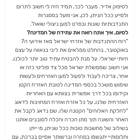
לסיפוק אדיר. מעבר לכך, תמיד היה לי חשוב לתרום
ולסייע ככל הניתן, לכן, אני פועל במסגרות
התנדבותיות שונות ובפרט למען ניצולי שואה".
לסיום, איך אתה רואה את עתידה של המדינה?
"רוח ההתנדבות של אזרחי ישראל מאז אירועי ה7
באוקטובר, בהחלט ממלאים את ליבי בגאווה על עצם
היותי ישראלי. על מנת להבטיח עתיד טוב יותר לכולנו,
אני חשוב שממשלת ישראל מכל צד פוליטי כזה או
אחר, צריכה לעבוד ולפעול למען האזרחים ולעשות
שימוש מושכל בכספי המדינה לטובת האזרח הקטן
וקידומו בכל דרך אפשרית בצוותא עם האחריות
האזרחית שלנו, על כל אזרח ואזרח המחויבות לדאוג
"לחלקת האלוהים" הקטנה שלו, שם נדאג לקבל את
האחר והשונה תוך מתן הכרה והכלה לסובבים אותנו
בשילוב של מחשבות טובות ככל שניתן, מי ייתן
וחלומותיי יתגשמו במהרה וברשותך אסיים בברכת, עם