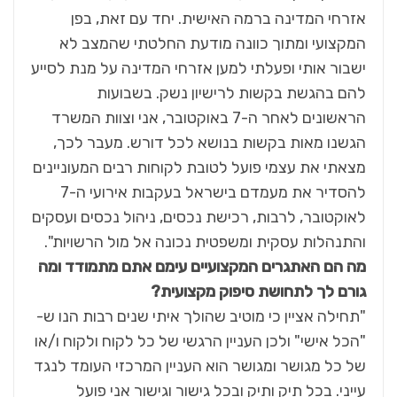
אזרחי המדינה ברמה האישית. יחד עם זאת, בפן
המקצועי ומתוך כוונה מודעת החלטתי שהמצב לא
ישבור אותי ופעלתי למען אזרחי המדינה על מנת לסייע
להם בהגשת בקשות לרישיון נשק. בשבועות
הראשונים לאחר ה-7 באוקטובר, אני וצוות המשרד
הגשנו מאות בקשות בנושא לכל דורש. מעבר לכך,
מצאתי את עצמי פועל לטובת לקוחות רבים המעוניינים
להסדיר את מעמדם בישראל בעקבות אירועי ה-7
לאוקטובר, לרבות, רכישת נכסים, ניהול נכסים ועסקים
והתנהלות עסקית ומשפטית נכונה אל מול הרשויות".
מה הם האתגרים המקצועיים עימם אתם מתמודד ומה
גורם לך לתחושת סיפוק מקצועית?
"תחילה אציין כי מוטיב שהולך איתי שנים רבות הנו ש-
"הכל אישי" ולכן העניין הרגשי של כל לקוח ולקוח ו/או
של כל מגושר ומגושר הוא העניין המרכזי העומד לנגד
עייני. בכל תיק ותיק ובכל גישור וגישור אני פועל