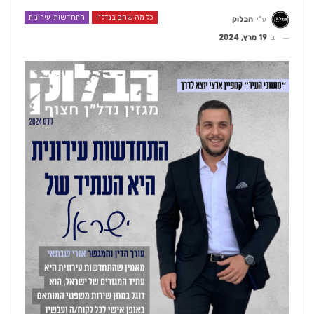
כל מה שחם בנדל"ן
התחדשות-עירונית
ע"י
הבלוק
ב
19 מרץ, 2024