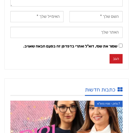
שמור את שמי, דוא"ל ואתרי בדפדפן זה בפעם הבאה שאגיב.
כתבות חדשות
7 בלוק - מגזין סופ"ש