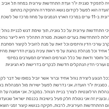
ה לתפקיד סגנית יו"ר ועדת התחדשות עירונית במחוז תל אביב
הועדה הוא לפעול לקידום נושא ההסדרה והחקיקה בתחום
ההתחדשות הארצית אל מול המנהלות להתחדשות עירונית ב-11 ערים במרכז הארץ הנמנים על מחוז מרכז של לשכת
ידום תהליכי התחדשות עירונית על כל גווניה, תוך שימת דגש לבניית נוהל
הלות להתחדשות בערים השונות. מטרת התהליך היא לייצר נוהל
רב עורכי הדין והיזמים וכל זאת על מנת להוביל לקיצור הסחבת
הל אחיד וכל מנהלת נוהגת על פי ראות עיניה בעניין הדרישות מהיז
ול וחוסר ודאות של כלל הגורמים האחרים המעורבים במיזמי
 ועורכי הדין הנתקלים חדשות לבקרים בדרישות לא הגיוניות
 הנוגע ליצירת נוהל אחיד וברור אשר יוביל בסופו של דבר לקי
כסגנית יו"ר הועדה, אני נדרשת לפעול ישירות מול המנהלות בא
לות הרלוונטיות לצורך בניית הנוהל. במקביל, אני אמונה על ה
ובעניין זה אני נוטלת חלק פעיל בישיבות בכנסת ישראל שנועדו
ם ההתחדשות העירונית, לרבות, חקיקה בנושא קיצור זמני הוצא