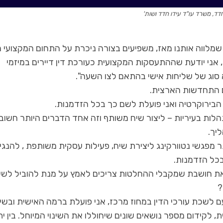
דד, משרד עו"ד עידו חדד ושות'
ירועי ה-7 לעשירי והמלחמה שמלווה אותנו מאז, משפיעים בצורה ניכרת על התחום המקצועי
, אני יודעת שההתעסקות המקצועית כעורכת דין דיירים במיזמי
סוג של שליחות אישי בהתאם לצו השעה".
 התחדשות הארצית.
בירוקרטיה ואני פועלת לשם כך בכל הזדמנות.
לות בעיריות – ליצור שיח משותף וזה אחד הדברים היותר חשוב
יך.
תר מפגשי נטוורקינג ליצירת שיח, פעילות עסקית משותפת , להנגי
כל הזדמנות.
את חושבת שמקבלי ההחלטות צריכים לאמץ על מנת להוביל לשינ
?
ם לשכת עורכי הדין במחוז מרכז, אני פועלת ברמה האישית ובשי
 לקידום מספר נושאים שונים שיחוללו את השינוי המיוחל. בין י