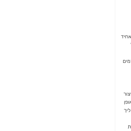
 אחיד
מים
צור
ופן
ליך
ת