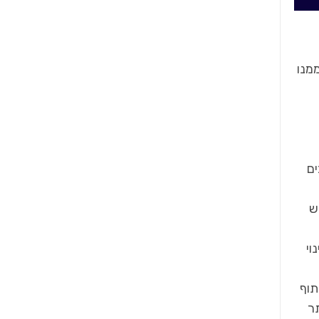
 ממנו
ים
ש
וי
תוף
תר