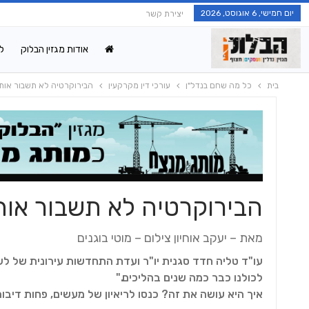
יום חמישי, 6 אוגוסט, 2026
יצירת קשר
אודות מגזין הבלוק
ל
בית
כל מה שחם בנדל"ן
עורכי דין מקרקעין
הבירוקרטיה לא תשבור אותי
הבירוקרטיה לא תשבור אות
מאת – יעקב אוחיון צילום – מוטי בוגנים
עו"ד טליה חדד סגנית יו"ר ועדת התחדשות עירונית של ל
לכולנו כבר כמה שנים בהליכים."
איך היא עושה את זה? כנסו לריאיון של מעשים, פחות דיבור