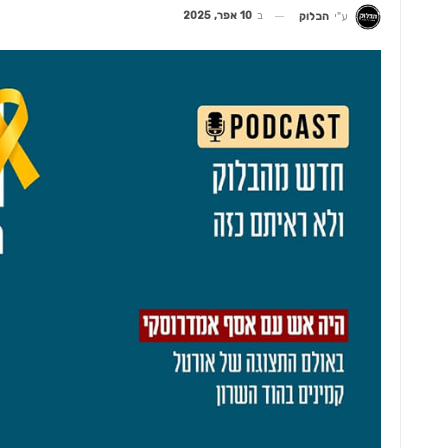
ב
10 אפר, 2025
ע"י
הבלוק