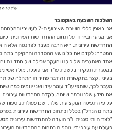
עו"ד טליה ח
השלכות השבעה באוקטובר
אני באופן כללי חושבת שא
אני מגיעה ובייחוד על תחום ההתחדשות העירונית. כיום
התחדשות עירונית, היא הרבה מעבר לפרנסה אלא היא 
המטרה: לקדם את כל נושא ההסדרה והחקיקה בתחום
אחד האתגרים של כולנו והעקב אכילס של המדינה זה ה
במסגרת תפקידי בלשכת עו"ד אני פועלת מול ראשי מנה
בעיניי, קצר בתקשורת זה דבר פתיר וזו התחלה של תהל
מעבר לכך, שותפי עו”ד עומר עידו ואני יוזמים כמה שיו
את הידע שלנו וכמה שיותר, לקדם התחדשות עירונית ב
על פי התפיסה המקצועית שלך, ישנן פעולות נוספות ש
בתחום הנדל"ן בכלל ובתחום התחדשות עירונית בפרט
"לצד היותי סגנית יו"ר הועדה להתחדשות עירונית מטע
פעולה עם עורכי דין נוספים בתחום ההתחדשות העירונית,