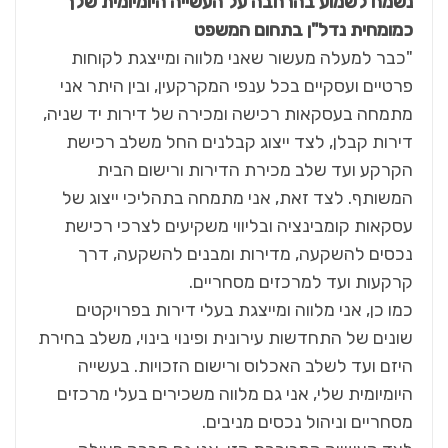
נשמח לשמוע בהרחבה על העשייה היומיומית שלך
כמומחית נדל"ן בתחום המשפט
"כבר למעלה מעשור שאני מלווה ומייצגת לקוחות
פרטיים ועסקיים בכל ענפי המקרקעין, ובין היתר אני
מתמחה בעסקאות רכישה ומכירה של דירות יד שניה,
דירות קבלן, לצד ייצוג קבלנים החל משלב רכישת
הקרקע ועד שלב מכירת הדירות ורישום הבית
המשותף. לצד זאת, אני מתמחה בתהליכי ייצוג של
עסקאות קומבינציה ובליווי משקיעים לצרכי רכישת
נכסים להשקעה, מדירות ומבנים להשקעה, דרך
קרקעות ועד למרכזים מסחריים.
כמו כן, אני מלווה ומייצגת בעלי דירות בפרויקטים
שונים של התחדשות עירונית ופינוי בינוי, משלב בחירת
היזם ועד לשלב האכלוס ורישום הזכויות. בעשייה
היומיומית שלי, אני גם מלווה משכירים בעלי מרכזים
מסחריים וניהול נכסים מניבים.