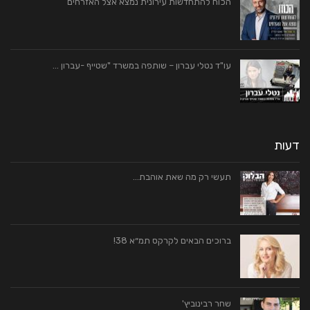
הכוח להתחדשות עירונית נמצא אצל האזרחים
עו"ד נטלי עברון – שותפה במשרד "שטייף -עברון …
דעות
תעשי רק מה שאת אוהבת…
ברוכים הבאים לקרקס תמ״א 38!
שחר רבינוביץ'