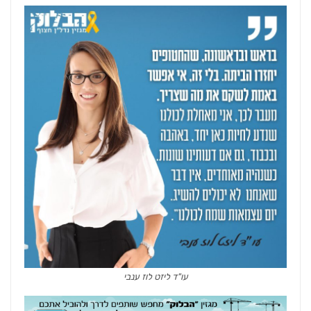
עו"ד ליזט לוז ענבי