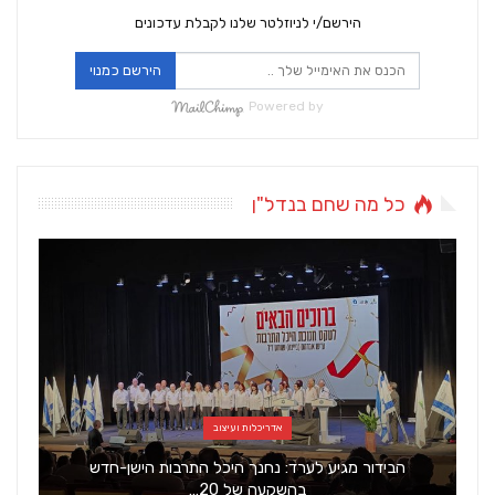
הירשם/י לניוזלטר שלנו לקבלת עדכונים
הירשם כמנוי
Powered by
כל מה שחם בנדל"ן
אדריכלות ועיצוב
הבידור מגיע לערד: נחנך היכל התרבות הישן-חדש
בהשקעה של 20…