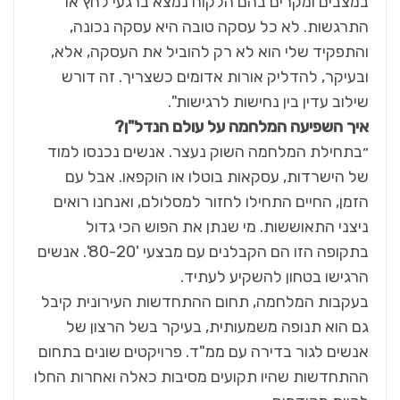
במצבים ומקרים בהם הלקוח נמצא ברגעי לחץ או
התרגשות. לא כל עסקה טובה היא עסקה נכונה,
והתפקיד שלי הוא לא רק להוביל את העסקה, אלא,
ובעיקר, להדליק אורות אדומים כשצריך. זה דורש
שילוב עדין בין נחישות לרגישות".
איך השפיעה המלחמה על עולם הנדל"ן?
״בתחילת המלחמה השוק נעצר. אנשים נכנסו למוד
של הישרדות, עסקאות בוטלו או הוקפאו. אבל עם
הזמן, החיים התחילו לחזור למסלולם, ואנחנו רואים
ניצני התאוששות. מי שנתן את הפוש הכי גדול
בתקופה הזו הם הקבלנים עם מבצעי '80-20'. אנשים
הרגישו בטחון להשקיע לעתיד.
בעקבות המלחמה, תחום ההתחדשות העירונית קיבל
גם הוא תנופה משמעותית, בעיקר בשל הרצון של
אנשים לגור בדירה עם ממ"ד. פרויקטים שונים בתחום
ההתחדשות שהיו תקועים מסיבות כאלה ואחרות החלו