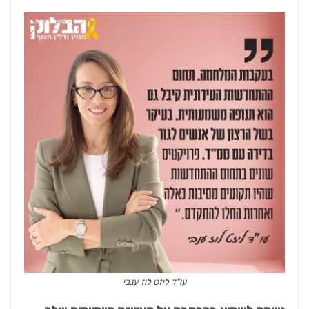
עו"ד ליזט לוז ענבי