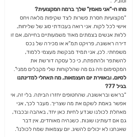
ומוביל".
מהו ה-"אני מאמין" שלך ברמה המקצועית?
"מקצועיות חסרת פשרות לצד שקיפות מלאה ויחס
אישי לכל לקוח. אני רואה בעבודתי סוג של שליחות,
ללוות אנשים בצמתים מאוד משמעותיים בחייהם, אם זו
דירה ראשונה, פרויקט תמ"א או מכירה של נכס
משפחתי. לכן, אני תמיד מבקשת מעצמי ללמוד,
להשתפר ולהתפתח, כי כל עסקה דורשת את
המקסימום וזה גם מה שהלקוחות שלי מקבלים ממני".
לסיום, ובאווירת יום העצמאות, מה תאחלי למדינתנו
בגיל 77?
"בראש ובראשונה, שהחטופים יחזרו הביתה. בלי זה, אי
אפשר באמת לשקם את מה שצריך. מעבר לכך, אני
מאחלת לכולנו שנדע לחיות כאן יחד, באהבה ובכבוד,
גם אם דעותינו שונות. כשנהיה מאוחדים, אין דבר
שאנחנו לא יכולים להשיג. יום עצמאות שמח לכולנו".