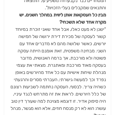
המסחריים כבר נקבעו וזה משפיע על התוצאה
והתנאים שמקבלים בעלי הזכויות".
מבין כל העסקאות אותן ליווית במהלך השנים, יש
מקרה אחד שלא תשכחי?
"ישנן לא מעט כאלו, אבל אחד שאני זוכרת במיוחד
קשור לעסקה של מכירת דירת ירושה של חמישה
יורשים, כאשר שלושה מהם לא מדברים אחד עם
השני. מבחינה משפטית, זאת אומנם הייתה עסקה
פשוטה ולא מורכבת, אך ברמה האנושית, מדובר
בעסקה מאוד מורכבת ומאתגרת. מצאתי את עצמי
מנהלת שיחות אישיות עם כל אחד מהיורשים באופן
נפרד וכך למעשה גישרתי, העברתי מסרים והרגעתי
כשהיה צריך. לבסוף, העסקה נחתמה לשביעות רצונם
של כלל היורשים. לראות את זה מתרחש לנגד עיניי,
היה סיפוק אדיר. זו דוגמא מצוינת למה שעורך דין טוב
עושה: הוא לא רק מנסח חוזים, אלא הוא מגשר, מנהל