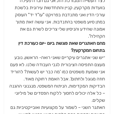
לצד העשייה המבורכת הזו, אני גם חברה פעילה
בוועדות מקרקעין, קניין והתחדשות עירונית בלשכת
עורכי הדין ואני מתנדבת בפרויקט "עו"ד יד" העוסק
במתן סיוע משפטי בהתנדבות. אני עושה זאת מתוך
אמונה שהידע והניסיון שלי צריכים לשרת גם את
הקהילה".
מהם האתגרים שאת פוגשת ביום -יום כעורכת דין
בתחום המקרקעין
?
״יש שני אתגרים עיקריים שאני רואה- הראשון, נובע
מעצם התפיסה הציבורית לגבי העבודה שלנו. לא פעם
אני שומעת משפטים כמו 'מה כבר יש לעשות? להוריד
חוזה מגוגל ולחתום'. אבל האמת רחוקה מאוד.
הבדיקות המקדימות, הניתוח המשפטי, מנגנוני ההגנה
– כל אלה יכולים לחסוך ללקוח הפסדים של מיליוני
שקלים.
האתגר השני – לשמור על מקצועיות ואובייקטיביות גם