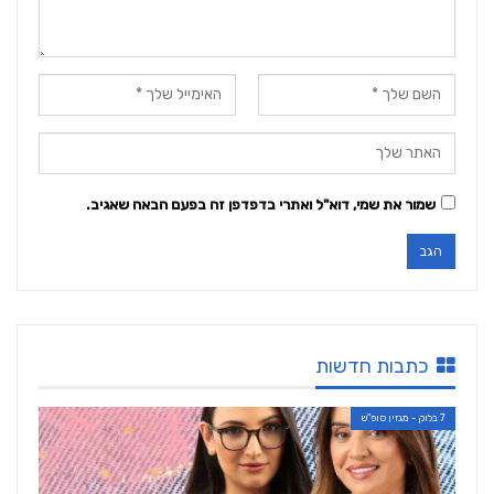
שמור את שמי, דוא"ל ואתרי בדפדפן זה בפעם הבאה שאגיב.
כתבות חדשות
7 בלוק - מגזין סופ"ש