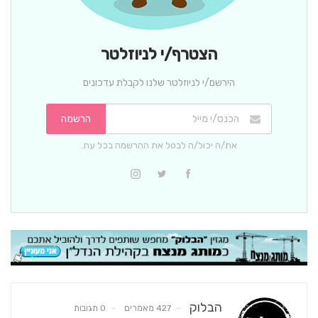
הצטרף/י לניוזלטר
הירשם/י לניוזלטר שלנו לקבלת עדכונים
הרשמה
את/ה יכול/ה לבטל את ההרשמה בכל עת.
הבלוק
427 מאמרים
0 תגובות