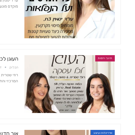
עו״ד יסמין 
מוקדם מונע 
העוגן לכ
תיווך ויזמות
הבלוק
דצמ
המרכזי והחש
אור חדש 
אדריכלות ועיצוב