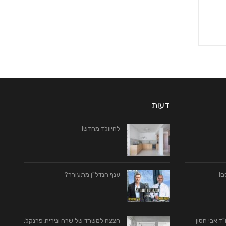
דעות
להיוולד מחדש!
ם!
ענף הנדל"ן מתעורר?
ד אבי חסון
הצצה למשרד של שרה ונירית פרנקל: