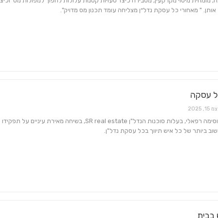
צח, מומחית מיסוי מקרקעין, מסבירה כיצד טעויות קטנות עלולות להפוך למפולות מס וכיצד 
אותן. " מאחורי כל עסקת נדל״ן מצליחה עומד תכנון מס מדויק".
ל עסקה
 15, 2025
רוזי שטרית וסימה רפאלי, בעלות סוכנות הנדל"ן SR real estate, בשיחה מאירת עיניים על תפקידו
וב ביותר של כל איש תיווך בכל עסקת נדל"ן.
בבית