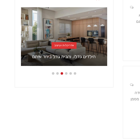
תם
אדריכלות ועיצוב
ל
הילדים גדלו, והבית גדל ביחד איתם
דה
 מסמן