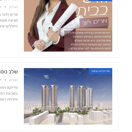
הבלוק
דצמ
מרים וילנר 
מגיעה מעולם
לחללים יפים
7 בלוק - מגזין סופ"ש
גיל ששון – נדל"ן בצל הקורונה
שלב נוסף
אדריכלות ועיצוב
הבלוק
דצמ
פרויקט ההת
בשכונת רמת 
פתיחה רשמי