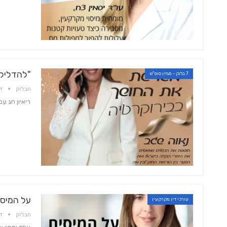
"להדליק 
7 בלוק - מגזין סופ"ש
הבלוק
דצמ
ריאיון חג ע
על המיסי
עורכי דין מקרקעין
הבלוק
דצמ