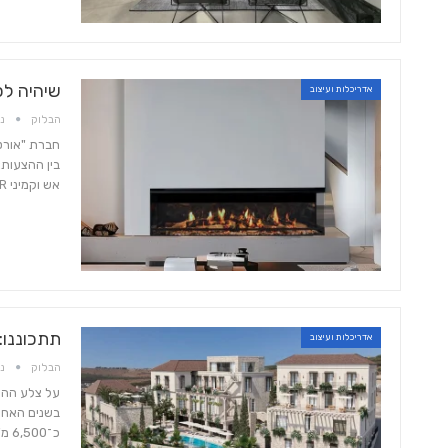
שיהיה לכ
אדריכלות ועיצוב
הבלוק
נוב 
חברת "אורטל
בין ההצעות:
אש וקמיני OUTDOOR מעוצבים במחירים שלא יחזרו. בנוסף, …
תתכוננו: 
אדריכלות ועיצוב
הבלוק
נוב 
על צלע ההר 
כ־6,500 מ"ר. זהו פרויקט שאפתני המשלב אדריכלות כפרית־אלגנטית עם…