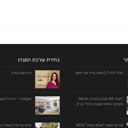
תר
בחירת עורכת המגזין
נולד לנדל“ן | מאת עו״ד אבי חסון
בת-שבע מלין
לאחר 50 שנה בנתניה: Oknin
טקסטיל – זה כל הקס
משיקה אולם תצוגה בלח"י בב"ב…
אירוע השנה "נשים בונות" 2022
פורץ קדימה | מאת: עו"