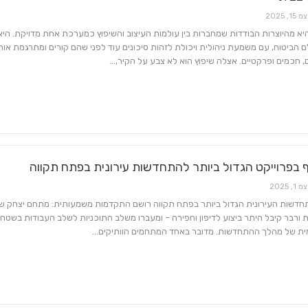
 15, 2025
היא מהיוצרות הבודדות שמחברות בין עולמות העיצוב והשיפוץ כמערכת אחת מדויקת. היא
 הביטוח, עם משמעת ניהולית ויכולת לזהות סיכונים עוד לפני שהם קורים ומתרגמת או
, חכמים ופרקטיים. אצלה שיפוץ הוא לא צבע על הקיר,…
כל מה שחם בנדל"ן
אדריכלות ועיצוב
הבולדוזרית
משלחת מקצועית ל־EGGER באוסטריה
 בפרוייקט הגדול ביותר להתחדשות עירונית בפתח תקווה
 1, 2025
חדשות העירונית הגדול ביותר בפתח תקווה רושם התקדמות משמעותית: מתחם יצחק ש
ורבר קיבל היתר ביצוע לדיפון וחפירה – ומעברו משלב התוכניות לשלב העבודות בשטח
ת של מהלך ההתחדשות. מדובר באחד המתחמים הוותיקים…