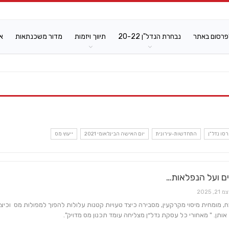
פרסום באתר
נבחרת הנדל"ן 20-22
תיווך ויזמות
מדור משכנתאות
א
סו נדל"ן
התחדשות-עירונית
יום האישה הבינלאומי 2021
ייעוץ מס
ם ועל הנפלאות…
 21, 2025
צח, מומחית מיסוי מקרקעין, מסבירה כיצד טעויות קטנות עלולות להפוך למפולות מס וכיצד 
אותן. " מאחורי כל עסקת נדל״ן מצליחה עומד תכנון מס מדויק".