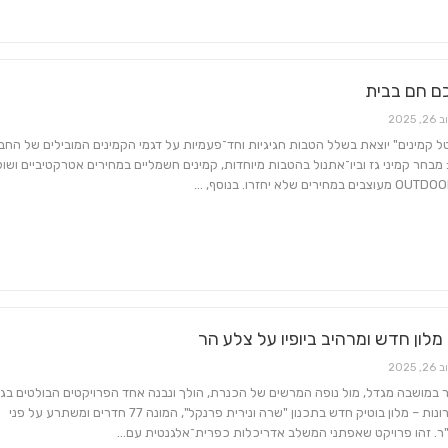
ם חם בבית
26, 2025
 קמינים" יוצאת בשלל הטבות חגיגיות וחד־פעמיות על דגמי הקמינים המובילים של החב
 מבחר קמיני גז וביו־אתנול בהטבות מיוחדות, קמינים חשמליים במחירים אטרקטיביים ושו
מלון חדש ומרהיב ביופיו על צלע הר
26, 2025
במושבה מגדל, מול נופה המרשים של הכנרת, הולך ונבנה אחד הפרויקטים הבולטים בגל
בשנים האחרונות – מלון בוטיק חדש בתכנון "שרה ונירית פרנקל", המונה 77 חדרים ומשתרע על פני