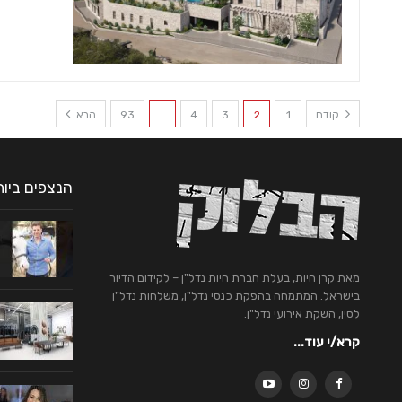
קודם
1
2
3
4
…
93
הבא
הנצפים ביו
מאת קרן חיות, בעלת חברת חיות נדל"ן – לקידום הדיור
בישראל. המתמחה בהפקת כנסי נדל"ן, משלחות נדל"ן
לסין, השקת אירועי נדל"ן.
קרא/י עוד...