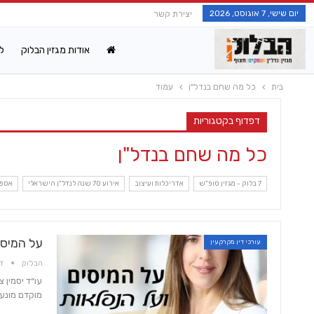
יום שישי, 7 אוגוסט, 2026
יצירת קשר
אודות מגזין הבלוק
ל
בית
כל מה שחם בנדל"ן
עמוד
דפדוף בקטגוריות
כל מה שחם בנדל"ן
7 בלוק - מגזין סופ"ש
אדריכלות ועיצוב
אירוע 70 שנה לנדל"ן הישראלי
אספר
על המיסי
עורכי דין מקרקעין
הבלוק
דצמ
עו״ד יסמין 
מוקדם מונע 