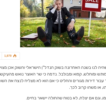
1,979
‬של‭ ‬הישראלים‭ ‬לשלם‭ ‬יותר‭ ‬עבור‭ ‬דירות‭ ‬מגורים‭ ‬והחליט‭‬‭‬‭‬‭‬‭‬‭‬‭‬‭‬