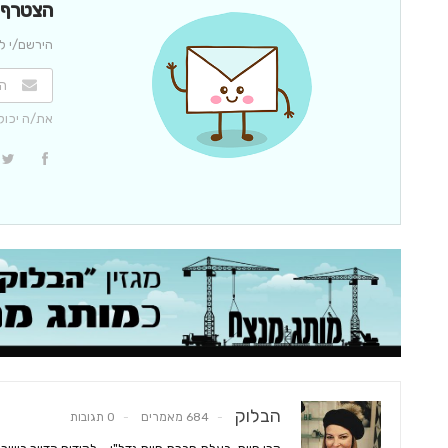
הצטרף/י
הירשם/י לנ
את/ה יכול
הבלוק
684 מאמרים
0 תגובות