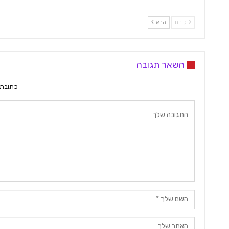
קודם
הבא
השאר תגובה
כתובת 