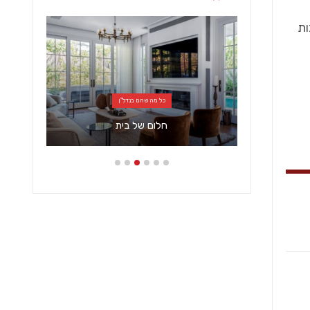
כל מה שחם בנדל"ן
בר
חלום של בית