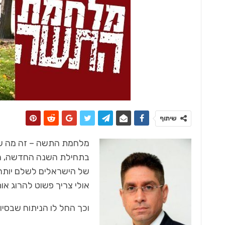
שיתוף
‬אולי‭ ‬צריך‭ ‬פשוט‭ ‬להרוג‭ ‬אותו, ‬או‭ ‬משהו‭ ‬קרוב‭ ‬לכך‭.‬
וכך‭ ‬החל‭ ‬לו‭ ‬הניתוח‭ ‬שבסיומו, ‬וגם‭ ‬אם‭ ‬יצלח, ‬לא‭ ‬בטוח‭ ‬שהחולה‭ ‬יישאר‭ ‬בחיים‭.‬