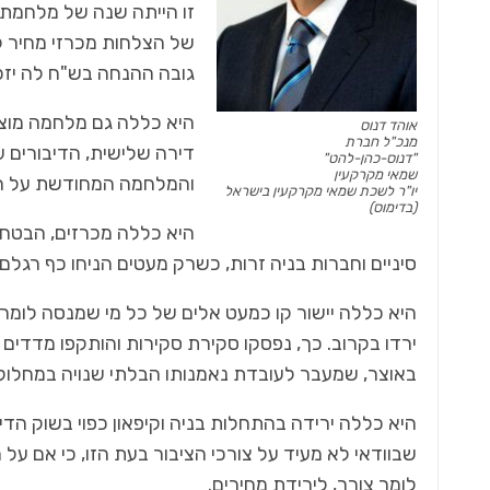
‬גובה‭ ‬ההנחה‭ ‬בש‭"‬ח‭ ‬לה‭ ‬יזכו‭ ‬הזוכים‭ ‬המאושרים‭ ‬בדירות‭ ‬שייבנו‭ ‬מתישהו‭ ‬בעתיד‭.‬
אוהד‭ ‬דנוס
מנכ‭"‬ל‭ ‬חברת
‮"‬דנוס‭-‬כהן‭-‬להט‮"‬
שמאי‭ ‬מקרקעין
‬והמלחמה‭ ‬המחודשת‭ ‬על‭ ‬העברתו‭ ‬בשנית‭.‬
יו‭"‬ר‭ ‬לשכת‭ ‬שמאי‭ ‬מקרקעין‭ ‬בישראל
(בדימוס)
‬סיניים‭ ‬וחברות‭ ‬בניה‭ ‬זרות, ‬כשרק‭ ‬מעטים‭ ‬הניחו‭ ‬כף‭ ‬רגלם‭ ‬עד‭ ‬היום‭ ‬על‭ ‬אדמת‭ ‬ארצנו‭ ‬הקדושה‭.‬
‬באוצר, ‬שמעבר‭ ‬לעובדת‭ ‬נאמנותו‭ ‬הבלתי‭ ‬שנויה‭ ‬במחלוקת‭ ‬לבוס‭ ‬במשרד, ‬הבנתו‭ ‬בתחום‭ ‬הנדל‭"‬ן‭ ‬אינה‭ ‬רבה‭ ‬לדעתי‭.‬
‬לומר‭ ‬צורך, ‬לירידת‭ ‬מחירים‭.‬