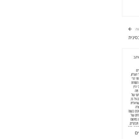
ה
סינית
תב
ים