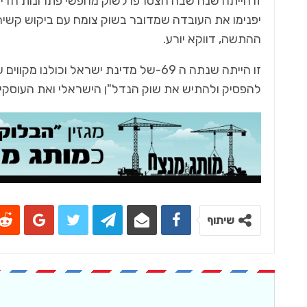
‬ההתשה, ‬דווקא‭ ‬יורע. ‬
‬להפסיק‭ ‬ולהתיש‭ ‬את‭ ‬שוק‭ ‬הנדל‭"‬ן‭ ‬הישראלי‭ ‬ואת‭ ‬העוסקים‭ ‬בו‭.״‬
שיתוף