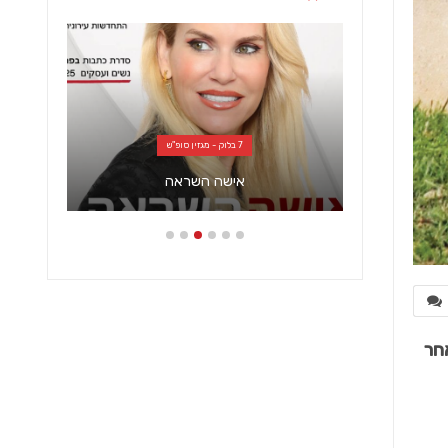
7 בלוק - מגזין סופ"ש
אישה השראה
חר