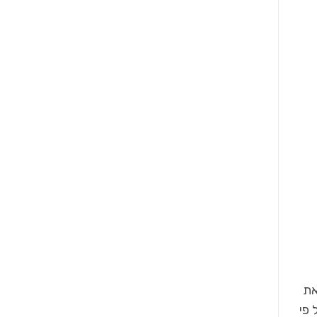
את
 פי