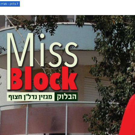
7 בלוק - מגזין סופ"ש