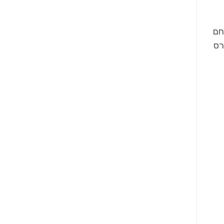
חם
רס