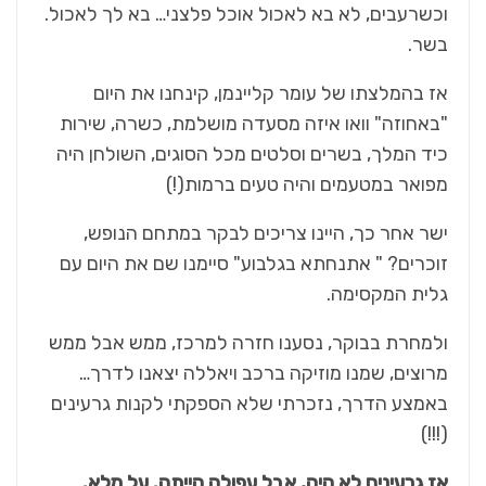
וכשרעבים, לא בא לאכול אוכל פלצני… בא לך לאכול.
בשר.
אז בהמלצתו של עומר קליינמן, קינחנו את היום
"באחוזה" וואו איזה מסעדה מושלמת, כשרה, שירות
כיד המלך, בשרים וסלטים מכל הסוגים, השולחן היה
מפואר במטעמים והיה טעים ברמות(!)
ישר אחר כך, היינו צריכים לבקר במתחם הנופש,
זוכרים? " אתנחתא בגלבוע" סיימנו שם את היום עם
גלית המקסימה.
ולמחרת בבוקר, נסענו חזרה למרכז, ממש אבל ממש
מרוצים, שמנו מוזיקה ברכב ויאללה יצאנו לדרך…
באמצע הדרך, נזכרתי שלא הספקתי לקנות גרעינים
(!!!)
אז גרעינים לא היה, אבל עפולה הייתה. על מלא.