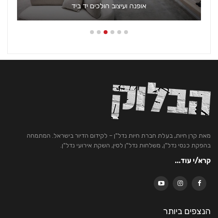
"כל לקוח שלי, הוא בסופו של דבר שגריר"
מאת קרן חיות, בעלת חברת חיות נדל"ן – לקידום הדיור בישראל. המתמחה
בהפקת כנסי נדל"ן, משלחות נדל"ן לסין, השקת אירועי נדל"ן.
קרא/י עוד...
הנצפים ביותר