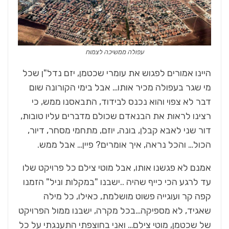
עפולה ממשיכה לצמוח
היינו אמורים לפגוש את עומרי שכטמן, יזם נדל"ן שכל
מי שגר בעפולה מכיר אותו… אבל בימי הקורונה שום
דבר לא צפוי והוא נכנס לבידוד, התבאסנו ממש, כי
רצינו לראות את הבנאדם שכולם מדברים עליו טובות,
דור שני לאבא קבלן, בונה, יוזם, מתחמי מסחר, דיור,
הכול… והכל נראה, איך אומרים? פיין… אבל ממש.
אמנם לא פגשנו אותו, אבל מוטי צילם כל פרויקט שלו
עד לרגע הכי כייף שהיה ..ישבנו "במקלות וניל" הזמנו
קפה קר ועוגייה פשוט מושלמת, כאילו, כל מילה
שאגיד, לא מספיקה…בכל מקרה, ישבנו ממול הפרויקט
של שכטמן, מוטי צילם… ואני בחוצפתי התענגתי על כל