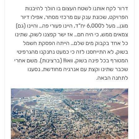
דרור לקח אותנו לשטח העצום בו הולך להיבנות
הפרויקט, שכונת ענק עם מרכזי מסחר, אפילו דיור
מוגן… מעל ל6,000 יח"ד, היינו פעורי פה… והיינו (גם)
צמאים ממש, כי היה חם… אז ישר קפצנו לשוק, שתינו
כל אחד בקבוק מים שלם… הייתה הפסקת חשמל
בשוק, לא התייחסנו לזה כי כמעט נחנקנו מהגרפיטי
המטורף בכל פינה בשוק, וואו!! (ברצינות). משם אחרי
שכבר שתינו וקצת עם אנרגיה מחודשת, נסענו
לתחנה הבאה.