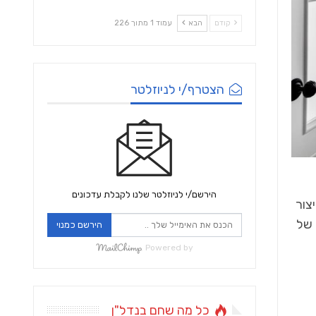
קודם
הבא
עמוד 1 מתוך 226
הצטרף/י לניוזלטר
הירשם/י לניוזלטר שלנו לקבלת עדכונים
צור
 של
הירשם כמנוי
Powered by
כל מה שחם בנדל"ן