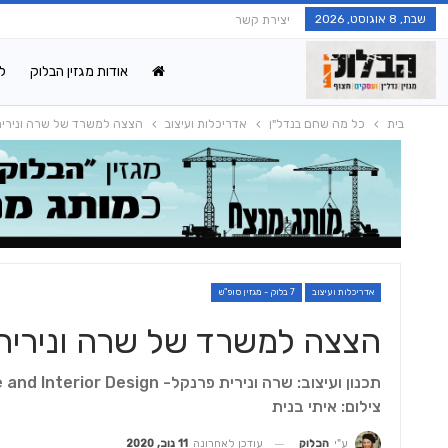
שבת, 8 אוגוסט, 2026
יצירת קשר
אודות מגזין הבלוק
ל
בית
כל מה שחם בנדל"ן
אדריכלות ועיצוב
הצצה למשרד של שרה ונירית
אדריכלות ועיצוב
7 בלוק - מגזין סופ"ש
הצצה למשרד של שרה ונירית
תכנון ועיצוב: שרה ונירית פרנקל- Frenkel Architecture and Interior Design
צילום: איתי בנית
עודכן לאחרונה
11 נוב, 2020
ע"י
הבלוק