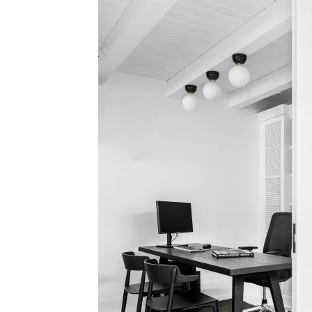
אדריכלות ועיצוב
כל מה שחם בנדל"ן
מגמת הכיס במטבח: פתרון א
המנכ"לית שחצתה את הקווים
למטבח מסודר