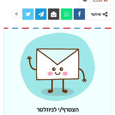
2,110
שיתוף
הצטרף/י לניוזלטר