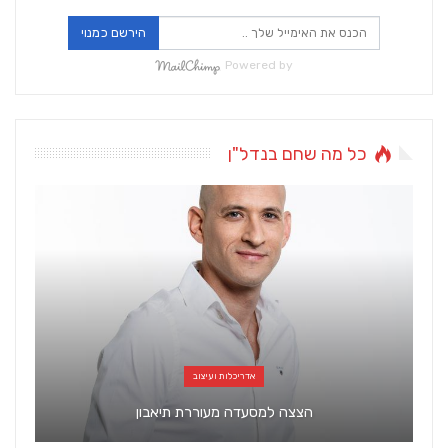
הירשם כמנוי
Powered by
כל מה שחם בנדל"ן
כל מה שחם בנדל"ן
דיקלה פור – מנכ”ל ובעלי “הדרך לנכס”