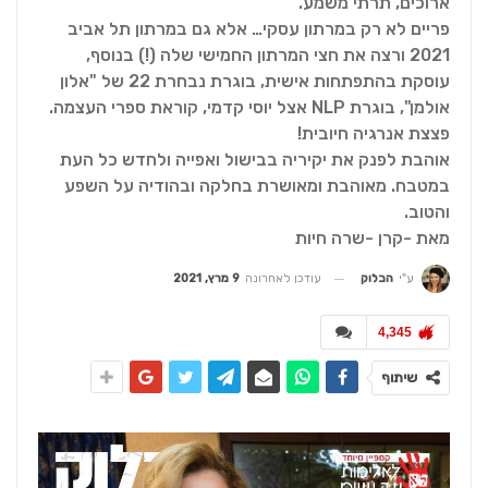
ארוכים, תרתי משמע.
פריים לא רק במרתון עסקי… אלא גם במרתון תל אביב
2021 ורצה את חצי המרתון החמישי שלה (!) בנוסף,
עוסקת בהתפתחות אישית, בוגרת נבחרת 22 של "אלון
אולמן", בוגרת NLP אצל יוסי קדמי, קוראת ספרי העצמה.
פצצת אנרגיה חיובית!
אוהבת לפנק את יקיריה בבישול ואפייה ולחדש כל העת
במטבח. מאוהבת ומאושרת בחלקה ובהודיה על השפע
והטוב.
מאת -קרן -שרה חיות
עודכן לאחרונה
9 מרץ, 2021
ע"י
הבלוק
4,345
שיתוף