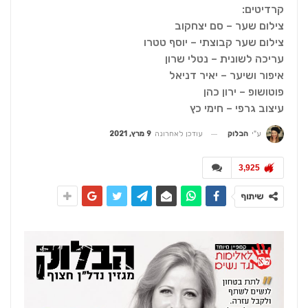
קרדיטים:
צילום שער – סם יצחקוב
צילום שער קבוצתי – יוסף טטרו
עריכה לשונית – נטלי שרון
איפור ושיער – יאיר דניאל
פוטושופ – ירון כהן
עיצוב גרפי – חימי כץ
עודכן לאחרונה
9 מרץ, 2021
ע"י
הבלוק
3,925
שיתוף