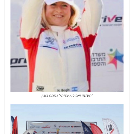
"העזתי ואפילו ניצחתי" נחמה בוגין