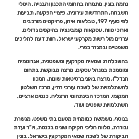
נחמה בוגין, מתמחה בתחומי התכנון והבנייה, היטלי
השבחה, התחדשות עירונית, פיצויי הפקעה, תביעות
לפי סעיף 197, טבלאות איזון, פרויקטים מורכבים
וארוכי טווח, עסקאות קומבינציה בהיקפים גדולים,
עררים מול רשות מקרקעי ישראל, חוות דעת להליכים
משפטיים ובמגזר כפרי.
בהשכלתה: שמאית מקרקעין ומשפטנית, אגרונומית
ומוסמכת במנהל עסקים. מרצה מבוקשת בתחום
הנדל"ן, מרצה באוניברסיטאות שונות, המכון
להשתלמויות של לשכת עורכי הדין, מרכז השלטון
המקומי, המרכז הבינתחומי הרצליה, כנסים ארציים,
השתלמויות שופטים ועוד.
בנוסף, משמשת כמומחית מטעם בתי משפט, מגשרת
ובוררת, מלווה הליכי חקיקה שונים בכנסת, ויו"ר ועדת
הביקורת של לשכת שמאי המקרקעין בישראל. בוגין