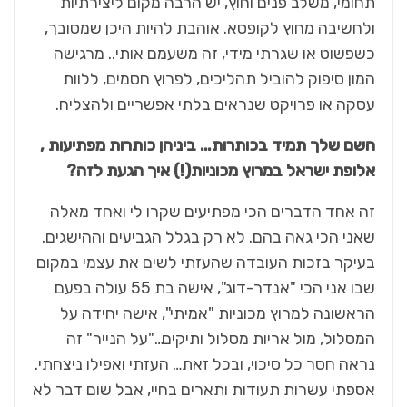
תחומי, משלב פנים וחוץ, יש הרבה מקום ליצירתיות
ולחשיבה מחוץ לקופסא. אוהבת להיות היכן שמסובך,
כשפשוט או שגרתי מידי, זה משעמם אותי.. מרגישה
המון סיפוק להוביל תהליכים, לפרוץ חסמים, ללוות
עסקה או פרויקט שנראים בלתי אפשריים ולהצליח.
השם שלך תמיד בכותרות… ביניהן כותרות מפתיעות ,
אלופת ישראל במרוץ מכוניות(!) איך הגעת לזה?
זה אחד הדברים הכי מפתיעים שקרו לי ואחד מאלה
שאני הכי גאה בהם. לא רק בגלל הגביעים וההישגים.
בעיקר בזכות העובדה שהעזתי לשים את עצמי במקום
שבו אני הכי "אנדר-דוג", אישה בת 55 עולה בפעם
הראשונה למרוץ מכוניות "אמיתי", אישה יחידה על
המסלול, מול אריות מסלול ותיקים…"על הנייר" זה
נראה חסר כל סיכוי, ובכל זאת… העזתי ואפילו ניצחתי.
אספתי עשרות תעודות ותארים בחיי, אבל שום דבר לא