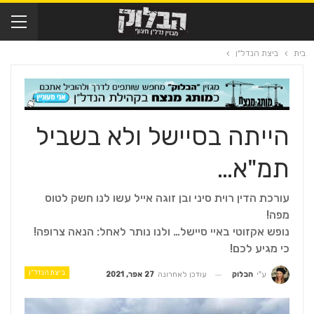
בית
ביצת הנדל"ן
הייתה בסיישל ולא בשביל
תמ"א…
עורכת הדין רוית סיני ובן זוגה אייל עשו לנו חשק לטוס
מפה!
נופש אקזוטי באיי סיישל… ולנו נותר לאחל: הנאה צרופה!
כי מגיע לכם!
ביצת הנדל"ן
עודכן לאחרונה
27 אפר, 2021
ע"י
הבלוק