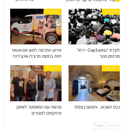
ביצת הנדל"ן
ביצת הנדל"ן
לוֹכֶדֶת /Captures -רחל
אירוע התרמה למען אס.או.אס
פורטמן מנור
חיות בחסות מרצ'לו אינצ'ליני!
ביצת הנדל"ן
ביצת הנדל"ן
נכס השבוע… והפעם בצפת!
פגישה עם המאסטר לשיווק
פרויקטים למגורים
קודם
הבא