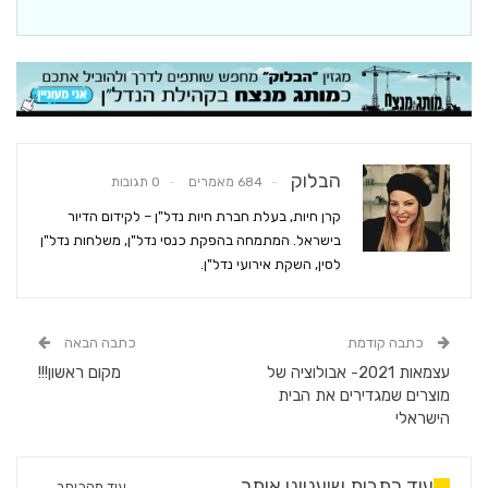
הבלוק
684 מאמרים
0 תגובות
קרן חיות, בעלת חברת חיות נדל"ן – לקידום הדיור
בישראל. המתמחה בהפקת כנסי נדל"ן, משלחות נדל"ן
לסין, השקת אירועי נדל"ן.
כתבה קודמת
כתבה הבאה
עצמאות 2021- אבולוציה של
מקום ראשון!!!
מוצרים שמגדירים את הבית
הישראלי
עוד כתבות שיעניינו אותך
עוד מהכותב