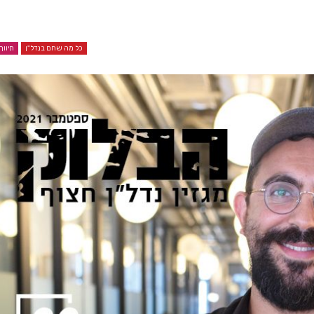
כל מה שחם בנדל"ן
תיווך