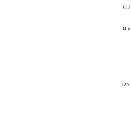
כמו
עים
אלו