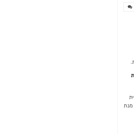
.
ת
ית
 מנת