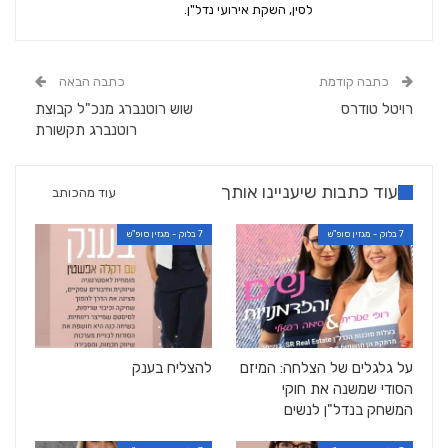
לסין, השקת אירועי נדל"ן.
כתבה קודמת
כתבה הבאה
רויטל טודרס
שוש רוטנברג מנכ"ל קבוצת
רוטנברג תקשורת
עוד כתבות שיעניינו אותך
עוד מהכותב
7 בלוק - מגזין סופ"ש
7 בלוק - מגזין סופ"ש
על גלגלים של הצלחה: המיזם
להצליח בענק
הסודי שמשנה את חוקי
המשחק בנדל"ן לנשים