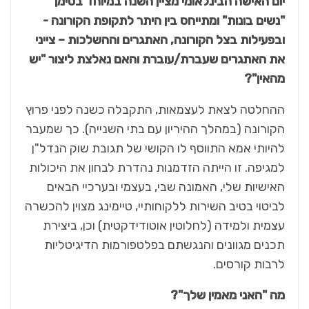
יום האישה הבינלאומי מציין השנה במיוחד בסימן
"נשים בונות" ומתייחס בין היתר לתקופת הקורונה -
ובפעילות בצל הקורונה, האתגרים וההשלכות – צייני
את האתגרים שעברת/עוברת והאם נאלצת ליצור "יש
מהאין"?
ההחלטה לצאת לעצמאות, התקבלה כשנה לפני פרוץ
הקורונה (במהלך ההיריון עם בתי השנייה). כך שמעבר
להיותי אמא התווסף לו הקושי של תגובת שוק הנדל"ן
למגיפה. זו הייתה הזדמנות נהדרת לבחון את היכולות
האישיות שלי, האמונה שבי, בעצמי ובערכיי הבאים
לביטוי בטיב השירות ללקוחותיי, טיימינג מצוין להכשרה
עצמית ולמידה (לחלוטין אוטודידקטית) וכן, ביצירת
תכנים מגוונים והנגשתם בפלטפורמות הדיגיטליות
לרבות קורסים.
מה "האני מאמין שלך"?