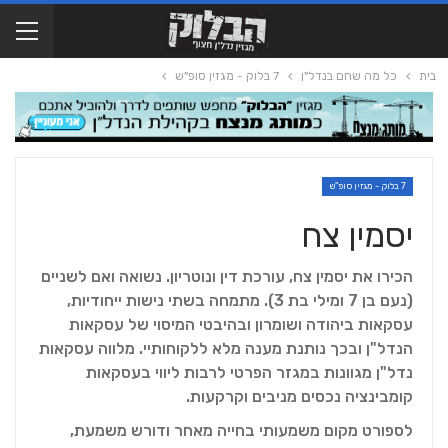
בית
כל מה שחם בנדל"ן
7 בלוק - מגזין סופ"ש
7 בלוק - מגזין סופ"ש
יסמין צח
הכירו את יסמין צח, עורכת דין ונוטריון. נשואה ואם לשניים
(נעם בן 7 ומילי בת 3). מתמחה בשתי נישות ייחודיות,
עסקאות ביהודה ושומרון ובהיבטי המיסוי של עסקאות
הנדל"ן ובכך נותנת מענה מלא ללקוחותיי. מלווה עסקאות
נדל"ן מגוונות במגזר הפרטי לרבות ליווי בעסקאות
קומבינציה נכסים מניבים וקרקעות.
לספורט מקום משמעותי בחייה מאחר ודורש משמעת,