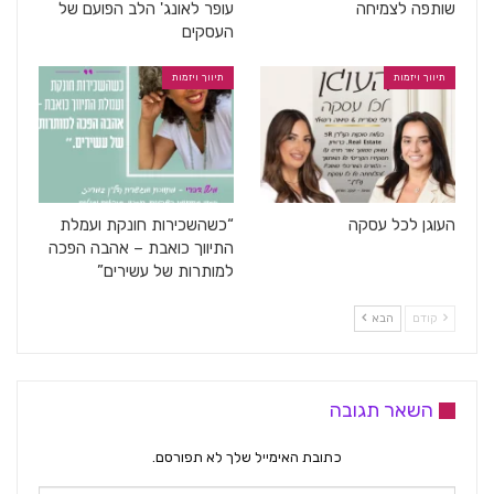
שותפה לצמיחה
עופר לאונג' הלב הפועם של
העסקים
תיווך ויזמות
תיווך ויזמות
העוגן לכל עסקה
“כשהשכירות חונקת ועמלת
התיווך כואבת – אהבה הפכה
למותרות של עשירים”
קודם
הבא
השאר תגובה
כתובת האימייל שלך לא תפורסם.