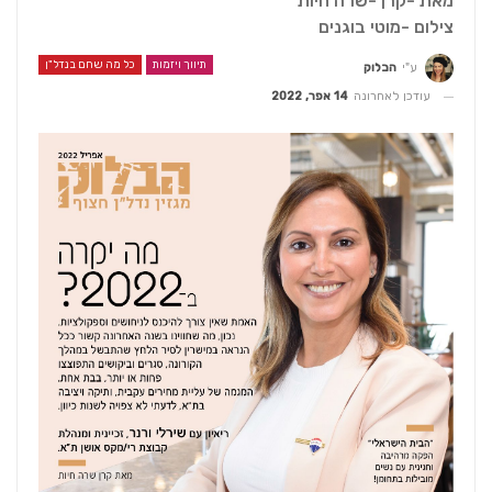
מאת -קרן -שרה חיות
צילום -מוטי בוגנים
תיווך ויזמות
כל מה שחם בנדל"ן
ע"י
הבלוק
עודכן לאחרונה
14 אפר, 2022