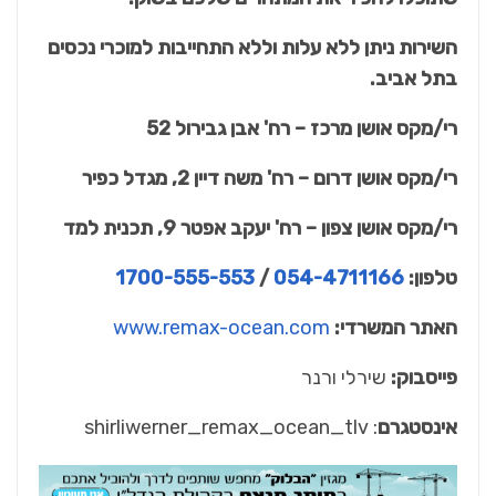
השירות ניתן ללא עלות וללא התחייבות למוכרי נכסים
בתל אביב.
רי/מקס אושן מרכז – רח' אבן גבירול 52
רי/מקס אושן דרום – רח' משה דיין 2, מגדל כפיר
רי/מקס אושן צפון – רח' יעקב אפטר 9, תכנית למד
טלפון:
054-4711166
/
1700-555-553
האתר המשרדי:
www.remax-ocean.com
פייסבוק:
שירלי ורנר
אינסטגרם
: shirliwerner_remax_ocean_tlv