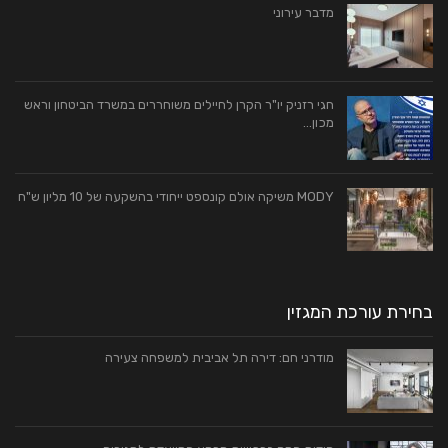
מדבר עירוני
חגי רזניק יו"ר הקרן לחיילים משוחררים במשרד הביטחון וראש
מכון…
MODY משיקה אולם קונספט ייחודי בהשקעה של 10 מליון ש"ח
בחירת עורכת המגזין
מודרני חם: דירה תל אביבית למשפחה צעירה