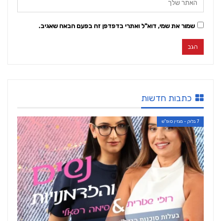
שמור את שמי, דוא"ל ואתרי בדפדפן זה בפעם הבאה שאגיב.
כתבות חדשות
7 בלוק - מגזין סופ"ש