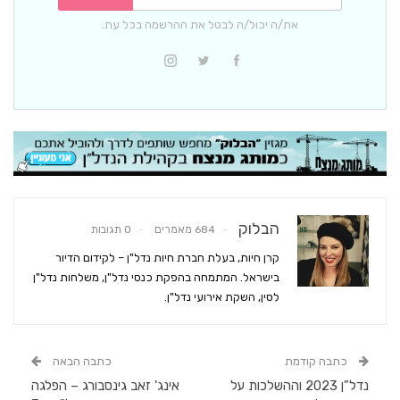
את/ה יכול/ה לבטל את ההרשמה בכל עת.
הבלוק
684 מאמרים
0 תגובות
קרן חיות, בעלת חברת חיות נדל"ן – לקידום הדיור
בישראל. המתמחה בהפקת כנסי נדל"ן, משלחות נדל"ן
לסין, השקת אירועי נדל"ן.
כתבה קודמת
כתבה הבאה
נדל"ן 2023 וההשלכות על
אינג' זאב גינסבורג – הפלגה