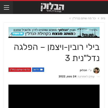
בית
כל מה שחם בנדל"ן
בילי רובין-ויצמן – הפלגה
נדל"נית 3
וידיאו
כל מה שחם בנדל"ן
ע"י
הבלוק
עודכן לאחרונה
24 ספט, 2022