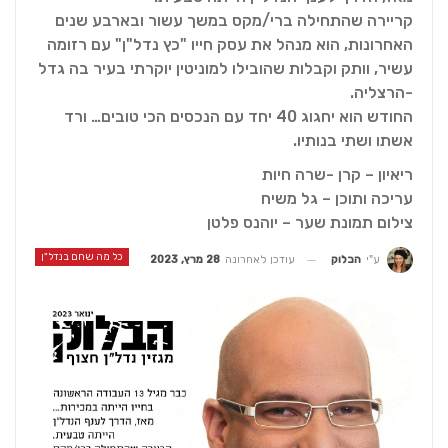
קריירה שהתחילה ברי/מקס במשך עשור ובארבע שנים
האחרונות, הוא מנהל את עסק חייו "כץ נדל"ן" עם רזומה
עשיר, וותק וקבלות שהובילו למוניטין יוקרתי בעיר בה גדל
-הרצליה.
החודש הוא יחגוג 40 יחד עם הנכסים הכי טובים… ורד
אשתו ושתי בנותיו.
ריאיון – קרן -שרה חיות
עריכה ותוכן – גל משיח
צילום תמונת שער – יוהנס פלטן
כל מה שחם בנדל"ן
עודכן לאחרונה
28 מרץ, 2023
ע"י
הבלוק