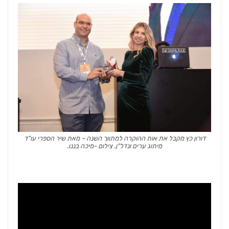
דורון כץ מקבל את אות ההוקרה למתווך השנה – מאת שיר הספרי עו"ד
מיתוג ערים ונדל"ן. צילום -מיכה בננו.