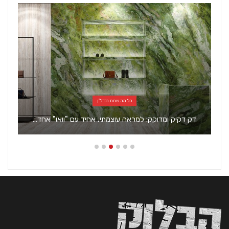
כל מה שחם בנדל"ן
דק דקיק ומדוקק: למראה עוצמתי, אחיד עם "וואו" אחד…