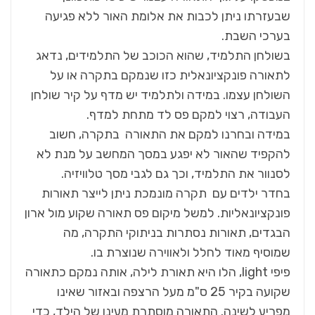
שבעזרתו ניתן לכבות את אלומת האור ללא פגיעה
בערכי השבת.
בשולחן התלמיד, שהוא הכוכב של התלמידים, נדאג
לתאורה פונקציונאלית כזו שנמקם בתקרה או על
השולחן עצמו. במידה ולתלמיד יש מדף על קיר שולחן
העבודה, רצוי למקם פס לד מתחת למדף.
במידה ובחרנו למקם את התאורה בתקרה, חשוב
להקפיד שהאור לא יפגע במסך המחשב על מנת לא
לסנוור את התלמיד, וכך גם לגבי מסך טלוויזיה.
בחדר ילדים עם תקרה מונמכת ניתן לייצר תאורות
פונקציונאליות. למשל מיקום פס תאורה שקוע מול ארון
הבגדים, תאורות נסתרות בניתוקי התקרה, מה
שמוסיף מאוד לחלל ולאווירה שנוצרת בו.
פיפי light, הלו היא תאורת לילה, אותה נמקם כתאורה
שקועה בקיר 25 ס"מ מעל הרצפה ובאזור שאינו
מפריע לשינה. התאורה מוסתרת מעינו של הילד, כדי