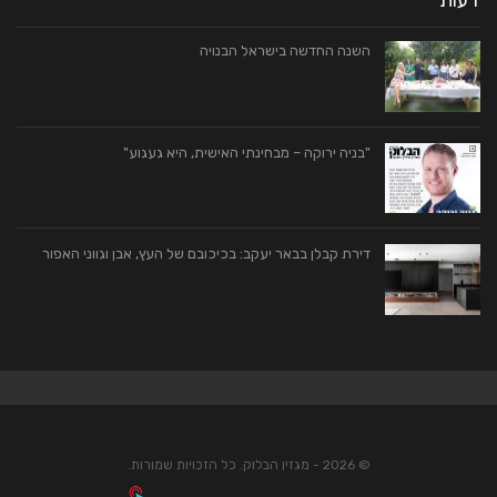
דעות
השנה‭ ‬החדשה בישראל‭ ‬הבנויה
"בניה ירוקה – מבחינתי האישית, היא געגוע"
דירת קבלן בבאר יעקב: בכיכובם של העץ, אבן וגווני האפור
© 2026 - מגזין הבלוק. כל הזכויות שמורות.