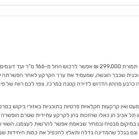
אז כמה תעלה לכם קרקע חקלאית להשקעה באליכין? תמורת 299,000 ₪ אפשר לרכוש החל מ-166 מ"ר ועד דונמים
 המבוסס על התוכנית שכבר הוגשה, שמעמיד את ערך הקרקע לאחר הפשרתה 
ווה כרבע מההון הדרוש לדירה קטנה במרכז, צפוי לכם רווח של פי
מעט ואין קרקעות חקלאיות פרטיות בתוכניות באזורי ביקוש במרכז
או תל אביב הן כאלו שהזכות בהן לקרקע עתידית שטרם הופשרה
ע במיקום מבטיח ובמחיר שבאמת אפשר להרשות לעצמנו, השווי 
 וגם בגלל שהמדינה גדלה ותאלץ להכפיל את כמות היחידות שב