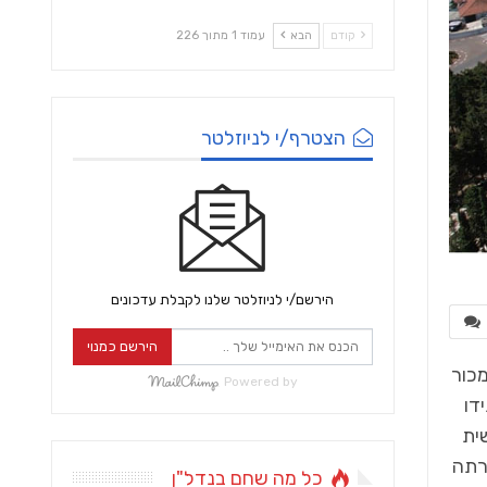
קודם
הבא
עמוד 1 מתוך 226
הצטרף/י לניוזלטר
הירשם/י לניוזלטר שלנו לקבלת עדכונים
הירשם כמנוי
מכור
Powered by
דו
ית
רתה
כל מה שחם בנדל"ן