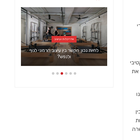
י
אדריכלות ועיצוב
ה: התמ"א
לחיות נכון: הקשר בין עיצוב הרמוני לגוף
ולנפש?
יבי
 את
ו
ן
ת
רה