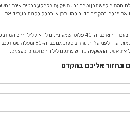
לת המחיר למשתכן וטרם זכו. השקעה בקרקע פרטית אינה נחש
ת את מזלם במקביל בדיור למשתכן או בכלל לקנות בעתיד את
ציבור משקיעים נוסף שמוצא את ההשקעה אטרקטיבית בעבורו הוא בני ה-40 פלוס, שמעוניינים לדאוג לילדיהם 
בעזרת סכום שכבר נחסך בקופות גמל או קרנות השתלמות ועוד לפני עליית ערך נוספת. גם בני ה-60 ומעלה ש
ל את אפיק ההשקעה כדי שישתלם לילדיהם וכמובן לעצמם.
 ונחזור אליכם בהקדם