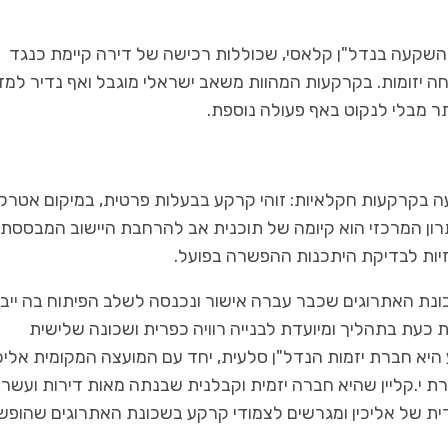
שקעה בנדל"ן קלאסי, שכוללות רכישה של דירה קיימת כנגד
חה יזומות. בקרקעות המהוות משאב ישראלי מוגבל ואף נדיר למד
תר מבלי לנקוט באף פעולה נוספת.
כל מה שחם בנדל"ן
כל מה שחם בנדל"ן
מעצבת הפנים קרן גנס מסביר
כולם מתנגדים / עו"ד אבי חסון
לא תמה
 בקרקעות חקלאיות: זוהי קרקע בבעלות פרטית, במיקום אטרקט
תרון המרכזי הוא קיומה של תוכנית אב להרחבת היישוב המבססת
זיות לבדיקת היתכנות ההפשרה בפועל.
במערב היישוב: שכונת האתרוגים שכבר עברה אישור ונכנסה לשלב הפיתוח בה ייבנ
 כעת בתהליך ומיועדת לבנייה רוויה כפרית ושכונה שלישית
א חברת יזמות הנדל"ן סלעית, יחד עם המועצה המקומית אליכי
ת י.קליין שהיא חברה יזמית וקבלנית שבנתה מאות דירות ועשרו
ת של אליכין ומגרשים לצמודי קרקע בשכונת האתרוגים שהופש