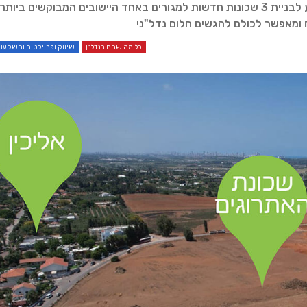
אמיתית לחיים. פרויקט אליכין WEST שמהווה עתודת קרקע לבניית 3 שכונות חדשות למגורים באחד היישובים המבוקשים ביותר
כל מה שחם בנדל"ן
שיווק ופרויקטים והשקעות