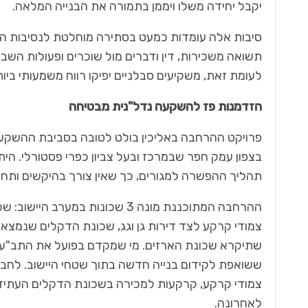
יקבל יחידה משלו ויממן בתמורה את הבנייה המלאה.
סיבות אלה עומדות כמעט בסתירה מוחלטת לנסיבות הה
תשואה משכירות, דין ודברים מול שוכרים ופעולות השב
לעומת זאת, משקיעים סבלניים יפיקו רווח משמעותי ביו
כל מה שחם בנדל"ן
הזדמנות פז להשקעה נדל"נית מבטיחה
נפלאות הפנטהאוז
פרויקט ההרחבה באליכין בולט לטובה בסביבת ההשקעה
בצפון עמק חפר שבמרכז ובעל צביון כפרי פסטורלי. הי
תהליך ההפשרה למגורים, כך שאין צורך בהיקשים ותח
ההרחבה המתוכננת מונה 3 שכונות 
צמודי קרקע לצד דירות גן וגג, שכונת הדקלים שנמצאת
שתיקרא שכונת הארזים. מי שמקדם בפועל את התב"ע הי
ששואפת לקידום בנייה חדשה בתוך שטחי היישוב. לחבר
צמודי קרקע, קרקעות למכירה בשכונת הדקלים העתידי
לאחרונה.