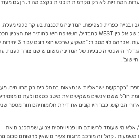
הוועדות המחוזיות לא רק מקדמות תוכניות בקצב מהיר, הן גם מעוד
שבין בנייה כפרית לצפיפות. המדינה מתכננת בעיקר כלפי מעלה, 
בנייה רוויה הכוללת בניינים ומגדלים. בקרקע החקלאית של אליכין WEST להבדיל, השאיפה היא להותיר את הצביון 
על כנו ובצפיפות של 6 יחידות לדונם ברוטו לאחר הפקעות. אברהם לוי מסביר: "משק
יות. ההגדלה היא נטייה טבעית של המדינה משום שישנו צורך לענות על
יישוב".
ספר: "בקרקעות ישראליות שנמצאות בתהליכים רק מרוויחים. מעו
מת חו"ל ששם אנשים משקיעים את מיטב כספם ולעתים מפסידים
זורי הביקוש, כבר היו קונים את דירת חלומותיהם תוך מספר שני
 אלא מי שעומד לרשותם הון פנוי ויחסית צנוע, שמתכננים את
 משמעותי. קהל זה מורכב מזוגות צעירים שאין לרשותם סכום מת