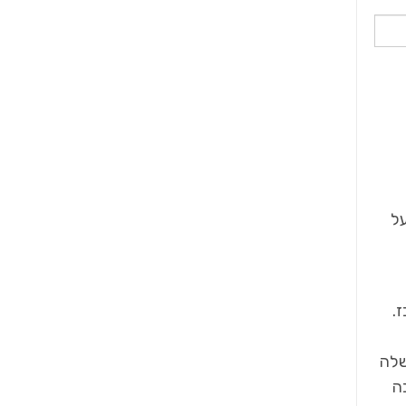
על
.
שלה
ה