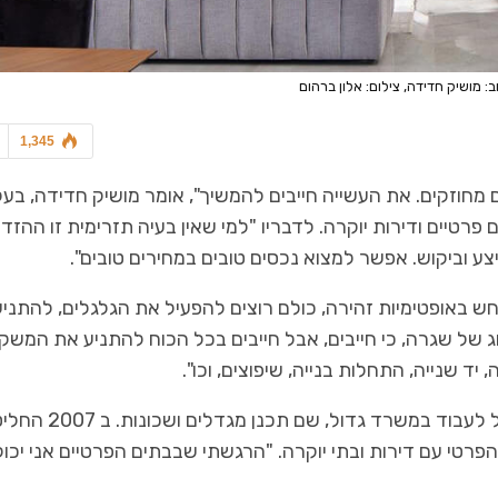
: מושיק חדידה, צילום: אלון ברהום
1,345
ים מחוזקים. את העשייה חייבים להמשיך", אומר מושיק חדידה, בעל
רטיים ודירות יוקרה. לדבריו "למי שאין בעיה תזרימית זו ההזד
 וביקוש. אפשר למצוא נכסים טובים במחירים טובים".
חש באופטימיות זהירה, כולם רוצים להפעיל את הגלגלים, להתניע
וג של שגרה, כי חייבים, אבל חייבים בכל הכוח להתניע את המשק
 שנייה, התחלות בנייה, שיפוצים, וכו".
הוא למד במכללה למנהל ומיד כשסיים את התואר החל לעבוד במשרד גדול, שם תכנן מגדלים ושכונו
פרטי עם דירות ובתי יוקרה. "הרגשתי שבבתים הפרטיים אני יכול