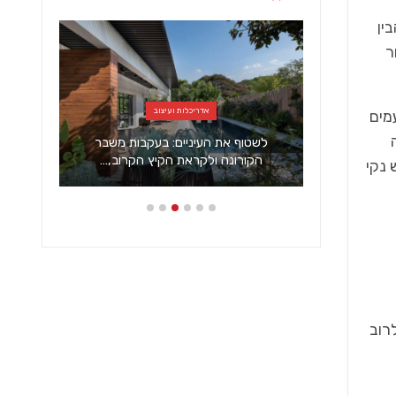
ין
ר
אדריכלות ועיצוב
מים
נה, היא
לשטוף את העיניים: בעקבות משבר
פו
ת…
הקורונה ולקראת הקיץ הקרוב,…
 נקי
רוב