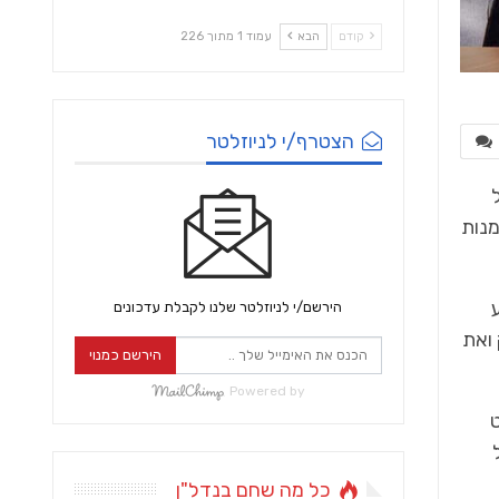
קודם
הבא
עמוד 1 מתוך 226
הצטרף/י לניוזלטר
מנות
הירשם/י לניוזלטר שלנו לקבלת עדכונים
 ואת
הירשם כמנוי
Powered by
ת. ב 2007 החליט
כל מה שחם בנדל"ן