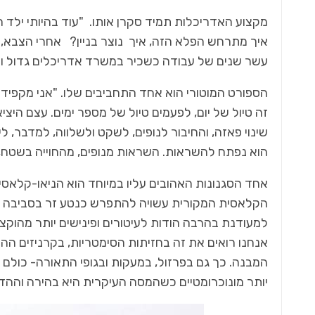
מקצוע האדריכלות תמיד סקרן אותו. "עוד בהיותי ילד חק
איך מתרחש הפלא הזה, איך נוצר בניין? אחרי הצבא, 
עשר שנים של עבודה כשכיר במשרד אדריכלים גדול ומ
7 בלוק - מגזין סופ"ש
הספורט המוטורי הוא אחד התחביבים שלו. "אני מקפיד
זה טיול של יום, לפעמים טיול של מספר ימים. עצם הי
אחרי שכבשה את השוק הבינלאומי היא
ישראל
נכנסת גם לשוק הישראלי!
שינוי פאזה, והחיבור לנופים, לשקט ולשלווה, למדבר, 
הוא נפתח להשראות. השראות מנופים, מהחוייה בשטח, אנ
אחד הסגנונות האהובים עליו במיוחד הוא הניאו-קלאסי
הקלאסית המקורית עשויה להתפרש כנטע זר בסביבה ה
למעודנת בהרבה הודות לעיטורים ופינישים יותר מהוקצע
אנחנו רואים את זה בחזיתות הסימטריות, בקרניזים הה
המבנה. כך גם בפרזול, במעקות ובגופי התאורה- כולם 
יותר מונוכרומטיים כשהמסה העיקרית היא בהירה וההדג