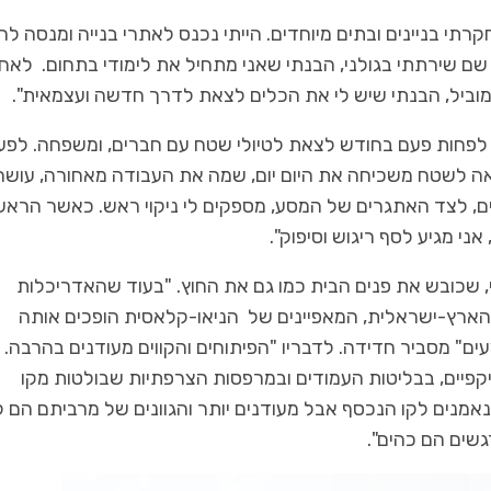
רתי בניינים ובתים מיוחדים. הייתי נכנס לאתרי בנייה ומנסה להב
שם שירתתי בגולני, הבנתי שאני מתחיל את לימודי בתחום. לאח
וביל, הבנתי שיש לי את הכלים לצאת לדרך חדשה ועצמאית".
כל מה שחם בנדל"ן
 לפחות פעם בחודש לצאת לטיולי שטח עם חברים, ומשפחה. לפע
עורכי דין מקרקעין
ציאה לשטח משכיחה את היום יום, שמה את העבודה מאחורה, עושה
בניית אסטרטגיה כלכלית נכו
על המיסים ועל הנפלאות…
הדרך למשכנתא המדויק
לים, לצד האתגרים של המסע, מספקים לי ניקוי ראש. כאשר הראש
י מגיע לסף ריגוש וסיפוק".
, שכובש את פנים הבית כמו גם את החוץ. "בעוד שהאדריכלות
ארץ-ישראלית, המאפיינים של הניאו-קלאסית הופכים אותה
ים" מסביר חדידה. לדבריו "הפיתוחים והקווים מעודנים בהרבה.
יקפיים, בבליטות העמודים ובמרפסות הצרפתיות שבולטות מקו
נאמנים לקו הנכסף אבל מעודנים יותר והגוונים של מרביתם הם ל
שים הם כהים".