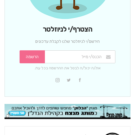
הצטרף/י לניוזלטר
הירשם/י לניוזלטר שלנו לקבלת עדכונים
הרשמה
את/ה יכול/ה לבטל את ההרשמה בכל עת.