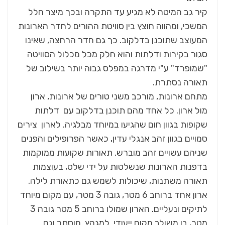
קיר גב המיטה לא מגיע עד התקרה ובכך מיצר חלל
המשכי, ומהווה חוצץ בין סוויטת ההורים לחדר הארונות
המעוצב שתוכנן בדלקוב. כך גם חדר הרחצה, שאינו
סגור בקירות ודלתות והוא חלק מכל מכלול הסוויטה
"שמופרד" ע"י מדרגה במפלס גבוה יותר בשילוב של
תאורה נסתרת.
מתחם ארונות, מורכב משני טורים של ארונות, ארון
מול ארון. כל אחד מהם תוכנן בדלקוב עם דלתות
שקופות בגוון חום שהגיעו במיוחד מבלגיה. לארון צירים
סמויים בגוון זהב אנגלי עדין, כאשר הפרופילים והפנים
שניהם עשויים זהב מוברש. תאורות שקועות ממוקמות
בדפנות הארונות שנשלטות על ידי שלט, בעוצמות
תאורה משתנות, שיכולות לשמש גם כתאורת לילה.
ארון אחד ברוחב 6 מטר, גובה 3 מטר, עם מקום מיוחד
לתיקים ונעליים. הארון שמולו ברוחב 5 מטר גובה 3
מטר, בו משולב מקום ייעודי למגהץ מוסתר וגם