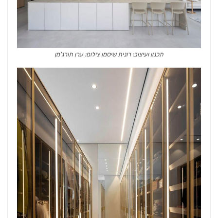
תכנון ועיצוב: רונית שיסמן צילום: ערן תורג'מן