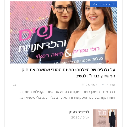
7 בלוק - מגזין סופ"ש
על גלגלים של הצלחה: המיזם הסודי שמשנה את חוקי
המשחק בנדל"ן לנשים
הבלוק
יול 16, 2026
כבר שנתיים שהן בונות בשקט ובבטחה את אחת הקהילות החזקות
והמרתקות בעולם העסקאות וההשקעות. בלי רעש, בלי סיסמאות…
להצליח בענק
יול 16, 2026