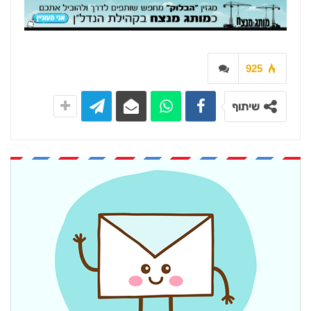
925
שיתוף