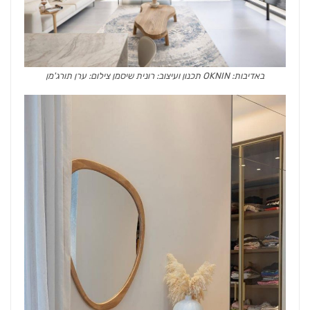
באדיבות: OKNIN תכנון ועיצוב: רונית שיסמן צילום: ערן תורג'מן