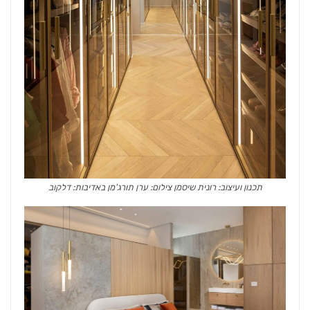
תכנון ועיצוב: רונית שיסמן צילום: ערן תורג'מן באדיבות: דלקוב