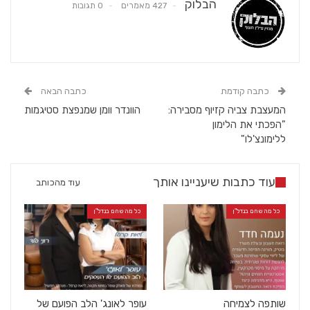
הבלוק
427 מאמרים
0 תגובות
כתבה קודמת
כתבה הבאה
המעצבת צביה קזיוף מסבירה:
הוונדר וומן שמנפצת סטיגמות
"הפכתי את הלימון
ללימונצ'לו"
עוד כתבות שיעניינו אותך
עוד מהכותב
כל מה שחם בנדל"ן
כל מה שחם בנדל"ן
שותפה לצמיחה
עופר לאונג' הלב הפועם של