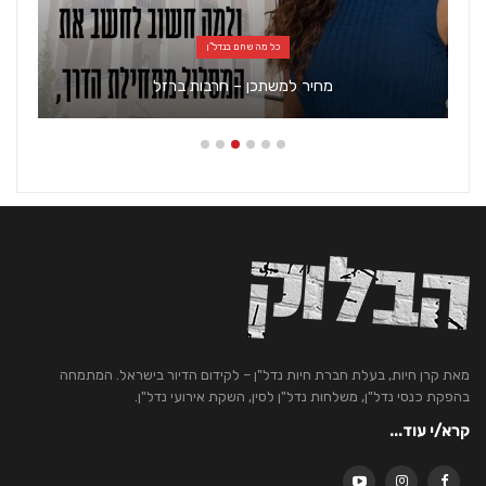
 מה שחם בנדל"ן
כל מה שחם בנד
כן – חרבות ברזל
למה‭ ‬אף‭ ‬פעם לא‭ ‬תרוויח בבורסה‭?‬ מאת‭ ‬מיקי‭ ‬כץ
מאת קרן חיות, בעלת חברת חיות נדל"ן – לקידום הדיור בישראל. המתמחה
בהפקת כנסי נדל"ן, משלחות נדל"ן לסין, השקת אירועי נדל"ן.
קרא/י עוד...