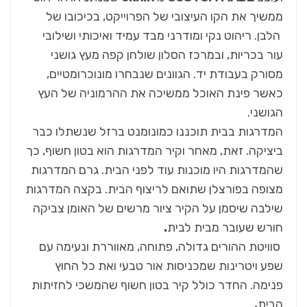
ממשיך את הקו העיצובי של הפרוייקט, בכיכובו של
הלבן. ריהוט נקי ומודרני מבד עמיד ואיכותי ושילובי
עור בכריות, ובמרכז הסלון שולחן קפה מעץ גושני
מסורק בעבודת יד. הגוונים שנבחרו מונוכרומטיים,
כאשר פינת האוכל ממשיכה את ההרמוניה של העץ
הגושני.
המדרגות בבית תוכננו כמונומנט ברזל שנשתלו כבר
ביציקה. זאת, מאחר וקיר המדרגות הוא בטון חשוף, כך
שהמדרגות היו מוכנות עוד לפני הבית. גרם המדרגות
מצופה בפורצלן שתואם לריצוף הבית. בקצה המדרגות
שילבה שיסמן על הקיר ציור מרשים של האומן צביקה
חורש שעובר מבית לבית
.
סוויטת ההורים גדולה, פתוחה, מאווררת ונעימה עם
שפע ויטרינות שמכניסות אור טבעי ואת כל החוץ
פנימה. החדר כולל קיר בטון חשוף שהמשכי לחזיתות
הבית
.