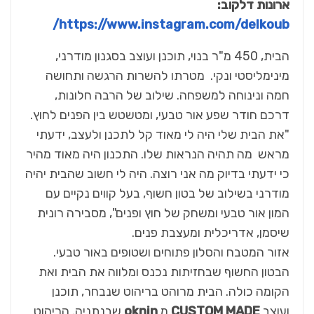
ארונות דלקוב:
/
https://www.instagram.com/delkoub
הבית, 450 מ"ר בנוי, תוכנן ועוצב בסגנון מודרני,
מינימליסטי ונקי. מטרתו להשרות הרגשה ותחושה
חמה ונינוחה למשפחה. שילוב של הרבה חלונות,
דרכם חודר שפע אור טבעי, ומטשטש בין הפנים לחוץ.
"את הבית שלי היה לי מאוד קל לתכנן ולעצב, ידעתי
מראש מה תהיה הנראות שלו. התכנון היה מאוד מהיר
כי ידעתי בדיוק מה אני רוצה. היה לי חשוב שהבית יהיה
מודרני בשילוב של בטון חשוף, בעל קווים נקיים עם
המון אור טבעי ומשחק של חוץ ופנים", מסבירה רונית
שיסמן, אדריכלית ומעצבת פנים.
אזור המטבח והסלון פתוחים ושטופים באור טבעי.
הבטון החשוף שבחזיתות נכנס ומלווה את הבית ואת
הקומה כולה. הבית מרוהט בריהוט שנבחר, תוכנן
ועוצב
CUSTOM MADE
מ
oknin
שבנתניה. הריהוט