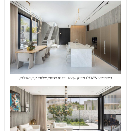
באדיבות: OKNIN תכנון ועיצוב: רונית שיסמן צילום: ערן תורג'מן