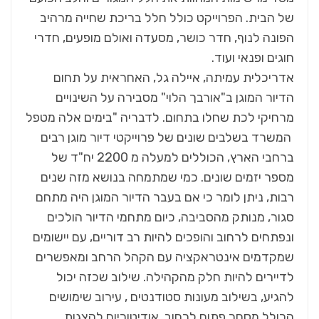
של הבית. הפרוייקט כולל חלל בריכת שחייה מרהיב
הפונה לנוף, חדר כושר, מסעדה ואולם מופעים, חדרי
חוגים ופנאי ועוד.
אדריכלית עמיתה, איילה גל, האחראית על תחום
הדיור המוגן ב"אורבך הלוי" מסבירה על השינויים
מרחיקי לכת שחלו בתחום. לדבריה "בימים אלה מטפל
המשרד בשלבים שונים של פרוייקטי דיור מוגן רבים
ברחבי הארץ, הכוללים למעלה מ 2200 יח"ד של
מספר יזמים שונים. כמי שמתמחה בנושא מזה שנים
רבות, ניתן לומר כי אם בעבר הדיור המוגן היה מתחם
סגור, מנותק מהסביבה, כיום מתחמי הדיור הולכים
ונפתחים לרחוב והופכים להיות רב דוריים, עם יישומים
שמקדמים אינטראקציה עם הקהל הרחב ומאפשרים
לדיירים להיות חלק מהקהילה. שילוב שכזה יכול
להגיע, בשילוב מעונות סטודנטים , עירוב שימושים
הכולל מסחר פתוח לרחוב, אודיטוריום להצגות