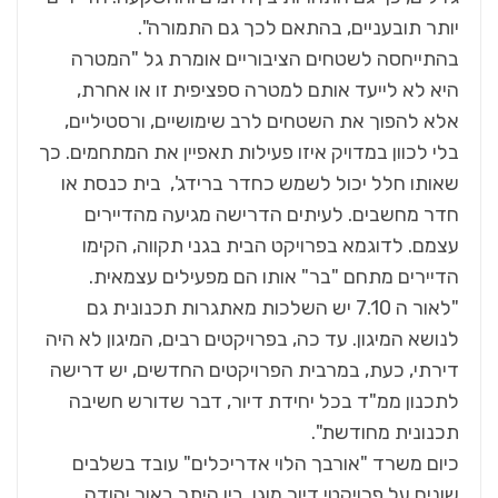
יותר תובעניים, בהתאם לכך גם התמורה".
בהתייחסה לשטחים הציבוריים אומרת גל "המטרה
היא לא לייעד אותם למטרה ספציפית זו או אחרת,
אלא להפוך את השטחים לרב שימושיים, ורסטיליים,
בלי לכוון במדויק איזו פעילות תאפיין את המתחמים. כך
שאותו חלל יכול לשמש כחדר ברידג', בית כנסת או
חדר מחשבים. לעיתים הדרישה מגיעה מהדיירים
עצמם. לדוגמא בפרויקט הבית בגני תקווה, הקימו
הדיירים מתחם "בר" אותו הם מפעילים עצמאית.
"לאור ה 7.10 יש השלכות מאתגרות תכנונית גם
לנושא המיגון. עד כה, בפרויקטים רבים, המיגון לא היה
דירתי, כעת, במרבית הפרויקטים החדשים, יש דרישה
לתכנון ממ"ד בכל יחידת דיור, דבר שדורש חשיבה
תכנונית מחודשת".
כיום משרד "אורבך הלוי אדריכלים" עובד בשלבים
שונים על פרויקטי דיור מוגן, בין היתר באור יהודה,