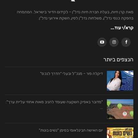
מאת קרן חיות, בעלת חברת חיות נדל"ן – לקידום הדיור בישראל. המתמחה
בהפקת כנסי נדל"ן, משלחות נדל"ן לסין, השקת אירועי נדל"ן.
קרא/י עוד...
הנצפים ביותר
דיקלה פור – מנכ”ל ובעלי “הדרך לנכס”
"מדובר באפיק השקעה שעומד להניב מאות אחוזי עליית ערך":
…
יום האישה הבינלאומי בסימן "נשים בונות"