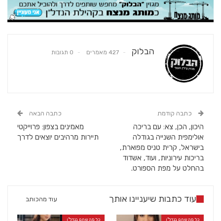
הבלוק
427 מאמרים
0 תגובות
כתבה קודמת
כתבה הבאה
היכון, הכן, צא: עם בריכה
מאמינים בצפון: פרוייקטי
אולימפית השנייה בגודלה
תיירות מרהיבים יוצאים לדרך
בישראל, קרית טניס מפוארת,
בריכות עירוניות, ועוד, אשדוד
בהחלט על מפת הספורט.
עוד כתבות שיעניינו אותך
עוד מהכותב
כל מה שחם בנדל"ן
כל מה שחם בנדל"ן