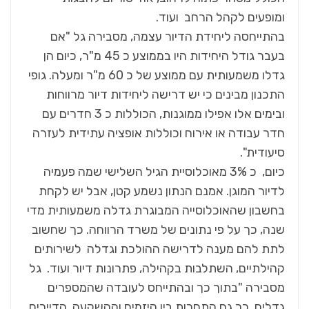
ומופעים לקהל הרחב ועוד.
בהתייחסה ליחידת הדיור עצמה, מסבירה גל "אם
בעבר גודל היחידות היו בממוצע כ 45 מ"ר, כיום הן
גדלו משמעותית עם ממוצע של כ 60 מ"ר ומעלה. גופי
התכנון מבינים כי יש דרישה ליחידות דיור מרווחות
ובימים אלו אפילו ממוגנות, הכוללות כ 3 חדרים עם
חדר עבודה או אירוח וכוללות אופציה עתידית לעזרה
סיעודית".
כיום, כ 3% מאוכלוסיית הגיל השלישי שמה פעמיה
לדיור המוגן. אמנם הנתון נשמע קטן, אבל יש לקחת
בחשבון שהאוכלוסייה המבוגרת גדלה משמעותית מדי
שנה, כך על פי נתונים של משרד הרווחה. כך שחשוב
לתת להם מענה לדרישה ההולכת וגדלה לשירותים
קהילתיים, השתלבות בקהילה, פתרונות דיור ועוד. גל
מסבירה "בתוך כך ובהתייחס לעובדה שהמספרים
גדלים, כך גם התחרות בין היזמים וההשקעה. הדיירים