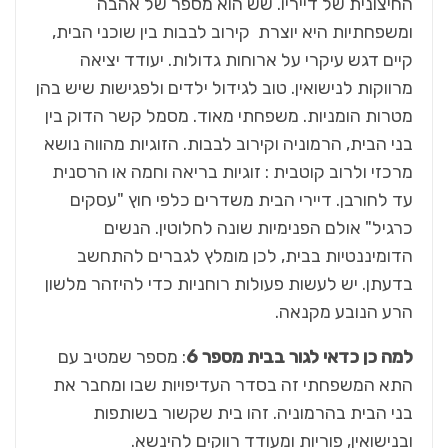
החיצונית של דייריו. שש הוא מספר של אהבה
ומשפחתיות היא יוצרת קירוב לבבות בין שוכני הבית,
קיים דגש עיקרי על ארוחות גדולות. יעודד יציאה
מרווקות לנישואין. טוב לגידול ילדים ולפגישות שיש בהן
מטרות הומניות. משפחתי מאוד. מסמל קשר הדוק בין
בני הבית, הרמוניה וקירוב לבבות. הזוגיות מהווה נושא
מרכזי ולרוב קוטבית : זוגיות בריאה וחמה או הרסנית
עד לחורבן. דיירי הבית משדרים כלפי חוץ "עסקים
כרגיל" אולם הפנימיות שונה לחלוטין. הנשים
הדומיננטיות בבית, לכן מומלץ לגברים להתחשב
בדעתן. יש לעשות פעולות רוחניות כדי להיזהר מלשון
הרע הנובע מקנאה.
למה כן כדאי לגור בבית מספר 6
: מספר שמטיב עם
התא המשפחתי זה בסדר העדיפויות שבו ומחבר את
בני הבית בהרמוניה. זהו בית שקשור בשותפות
ובנישואין, פוריות ומעודד רווקים להינשא.