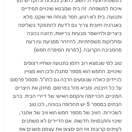
למשפחה צעירה. חשוב להציב גבולות ולהקדיש זמן
איכות למשפחה. זה בית שמבטא שינויים תמידיים
ותנועה. בית לא רגוע, חסר מנוחה ואי שקט. מלא
באנרגיה חיובית צריך גם לדעת להתמקד בשליטה
ביצרים ולהישמר מבעיות בריאות, תזונה נכונה
ומחלוקות משפחתיות. להיזהר מפגיעת עין רעה
מהסביבה הקרובה. (למרות הסיפרה חמש)
טוב למי שנמצא רוב הזמן בתנועה ושחייו רצופים
שינויים. החמש הוא מספר סתגלן ולכן הוא מצויין
לניידים כאלה שנוסעים הרבה גם לחו"ל. מסמל פרסום
על כל היבטיו, ומביא מזל בפרסום. מחזק את היצרים
המיניים, הכריזמה והקסם האישי של דיירי הבית. ברוב
הבתים במספר 5 יש תחלופה גבוהה., לכן טוב
לשכירות. הוויב של מספר חמש הוא וויב של אתגר,
שינוי והתנסויות חדשות. אם הדיירים לא משתנים
לעיתים קרובות אז הם ימצאו את עצמם משנים את