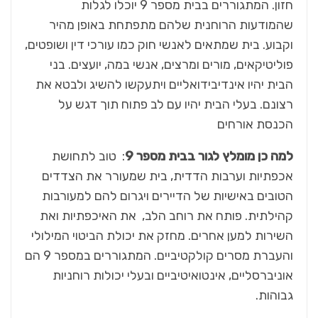
חזון. המתגוררים בבית מספר 9 יוכלו לגלות
שהמודעות הרוחנית שלהם מתפתחת באופן מהיר
וקבוע. בית שמתאים לאנשי חוק כמו עורכי דין ושופטים,
פוליטיקאים, מורים ומרצים, אנשי במה, יועצים. בני
הבית יהיו אינדיבידואליים ויתעקשו להשיג ולבטא את
רצונם. בעלי הבית יהיו עם לב פתוח תוך דגש על
הכנסת אורחים
למה כן מומלץ לגור בבית מספר 9
: טוב לתחושת
אכפתיות וערבות הדדית, בית שמעורר את הצדדים
הטובים באישיות של הדיירים ויגרום להם למעורבות
קהילתית. פותח את רוחב הלב, את האיכפתיות ואת
השירות למען אחרים. מחזק את יכולת הביטוי המילולי
והעברת מסרים קולקטיביים. המתגוררים במספר 9 הם
אוניברסליים, אינטואיטיביים ובעלי יכולות רוחניות
גבוהות.