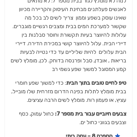
למה לא מומלץ לגור בבית מספר 7: לא מתאים
לאנשים פעלתנים מבחינת העיסוק והקריירה מכיוון
שאינו עוסק בשפע וממון צריך לשים לב בכל מה
שקשור למערכת המים בבית ומצבים רגשיים מוגברים.
עלולות להיווצר בעיות תקשורת וחוסר סבלנות בין
דיירי הבית. עלול להיווצר קושי במכירת הדירה. דיירי
הבית עלולים להיות שליליים עד כדי נטייה לבעיות
בריאות , אובדן, סבל ופרנסה בדוחק. לכן, מומלץ לשים
קמע המסוגל למשוך שפע גשמי רב
טיפ לחיים טובים בתוך הבית
: כדי למשוך שפע חומרי
בבית מומלץ לתלות בפינה הדרום מזרחית שלו מובייל,
עציץ, או פעמון רוח. מומלץ לשים הרבה עציצים.
צבעים חיוביים עבור בית מספר 7:
כחול עמוק, כסף
וצבעים בגווני כחול ים.
הספרה 8 – עסק ביתי