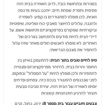
בסגירות ובתחושת כובד, לרוב האווירה בבית הזה
פסימית וחסרת שמחת חיים. ייתכנו בעיות פרנסה
וזוגיות, לכן מומלץ למתגוררים בו קמיע לשמירה
ולהגנה. עלולים להיווצר מאבקי כוח ושליטה, שיפוטיות
וביקורתיות שמקורם בפרפקציוניזם ותחושות אשם. על
דיירי הבית להיות מודעים ולהתחשב בצרכים של
האחרים. לא מומלץ לאנשים חולים מאחר שזה עלול
להחמיר את מצבם הבריאותי.
טיפ לחיים טובים בתוך הבית:
להתעמק באיזון בין
החומר והרוח בבית. להיזהר מפרפקציוניזם ומנטייה
להתפזרות ולכן מומלץ להיות "על המסלול" ובפוקוס,
לפני שנכנסים להתגורר בנכס כזה. צמחים ופרחים
יוסיפו לאווירה של הבית הזה, יצירת סביבה טבעית
תעזור להרגיע התנהגויות קיצוניות
צבעים חיוביים עבור בית מספר 8:
ירוק, כחול, קרם