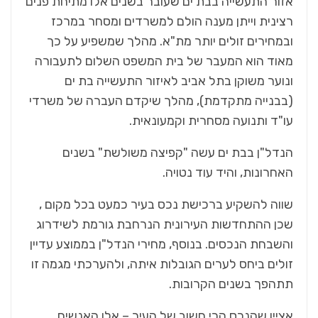
אזור התעשייה בבת ים שעובר בשנים אלו מתיחת פנים
רצינית וייתן מענה הולם למשרדים ומסחר במרכז
ובמחירים זולים יותר מת"א. מהלך שמשפיע על כך
מאוד הוא המעבר של בית המשפט השלום לתעבורה
ונוער משוקן בתל אביב לאיזור התעשייה בת ים
(בבנייה מתקדמת), מהלך שיקדם העברה של משרדי
עו"ד ותנועה מסחרית וקמעונאית.
הנדל"ן בבת ים עשה "קפיצה משולשת" בשנים
האחרונות, והיד עוד נטויה.
שווה להשקיע ברכישת נכס בעיר כמעט בכל מקום ,
שכן ההתחדשות העירונית הנרחבת גורמת לשידרוג
והשבחת הנכסים. בנוסף, מחירי הנדל"ן בממוצע עדיין
זולים ביחס לערים הגובלות איתה, ולהערכתי מגמה זו
תתהפך בשנים הקרובות.
אציין שהנכס הכי חשוב של העיר – אלו האנשים