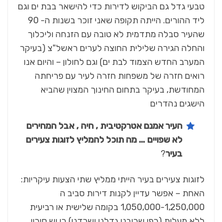
טבעי גדל גם הביקוש לדירות כדי להישאר בבת ים וגם
ליד ההורים. הייתה תקופה שאני זוכר בשנות ה- 90
שהעיר סבלה מתדמית לא טובה עם הזנחה וליכלוך
והחלה הגירה שלילית החוצה לערים ראשל"צ (בעיקר
המערב החדש הצמוד לבת ים) וגם לחולון – והיום אנו
רואים חזרה של משפחות חזרה לעיר עם פריחתה
המחודשת, בעיקר בתחום החינוך המצוין שהביא
הישגים נהדרים
העיר אמנם אטרקטיבית , חיה , אבל המחירים
לא שפויים … מה תוכל להמליץ לזוגות צעירים
בעיר
?
לזוגות צעירים בעיר הייתי ממליץ שתי הצעות עיקריות:
האחת – אפשר עדיין לקנות דירות סביב ה
1,050,000-1,250,000 בקומה שלישית או רביעית
ללא מעלית (כפי שרובנו גדלנו ושרדנו) כי יש סיכוי