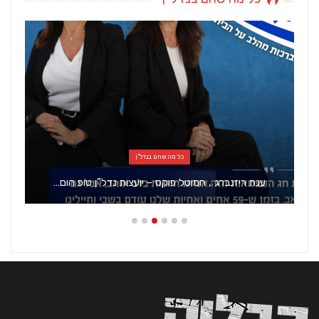
כל מה שחם בנדל"ן
ענת ריזנברג , חמוטל פוקס – יועצות נדל”ן טופ הום…