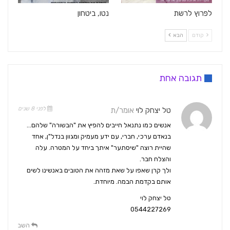
לפרוץ לרשת
נטו, ביטחון
קודם
הבא
תגובה אחת
לפני 8 שנים
טל יצחק לוי
אומר/ת
אנשים כמו נתנאל חייבים להפיץ את "הבשורה" שלהם…
בנאדם ערכי, חברי, עם ידע מעמיק ומגוון בנדל"ן, אחד
שהיית רוצה "שיסתער" איתך ביחד על המטרה. עלה
והצלח חבר.
ולך קרן שאפו על שאת מזהה את הטובים באנשינו לשים
אותם בקדמת הבמה. מיוחדת.
טל יצחק לוי
0544227269
השב