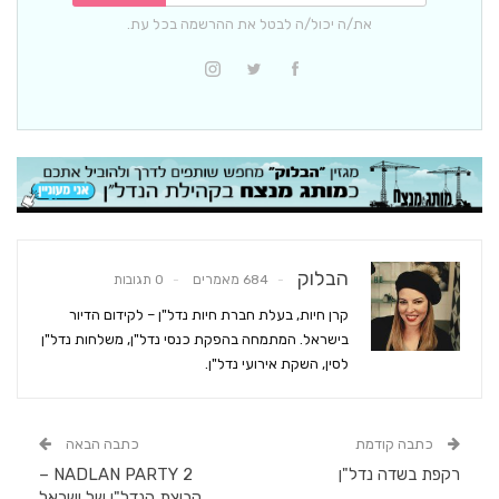
את/ה יכול/ה לבטל את ההרשמה בכל עת.
הבלוק
684 מאמרים
0 תגובות
קרן חיות, בעלת חברת חיות נדל"ן – לקידום הדיור
בישראל. המתמחה בהפקת כנסי נדל"ן, משלחות נדל"ן
לסין, השקת אירועי נדל"ן.
כתבה קודמת
כתבה הבאה
רקפת בשדה נדל"ן
NADLAN PARTY 2 –
קבוצת הנדל"ן של ישראל