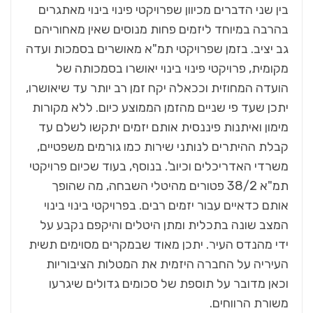
בין שני הדברים מכיוון שפרויקטי פינוי בינוי מאתגרים
בהרבה במיוחד ליזמים פחות מנוסים שאין מאחוריהם
גב יציב. בזמן שפרויקטי תמ"א מאושרים בסמכות ועדה
מקומית, פרויקטי פינוי בינוי יאושרו בסמכותה של
הועדה המחוזית וככאלה יקח זמן רב יותר עד שיאושרו,
יתכן שעד פי שניים מהזמן הממוצע כיום. ללא מקורות
מימון ואיתנות פיננסית אותם יזמים יתקשו לשלם עד
קבלת ההיתרים לנותני שירות כמו גורמים משפטיים,
משרדי האדריכלים וכיוב'. בנוסף, בעוד שכיום פרויקטי
תמ"א 38/2 פטורים מהיטלי השבחה, מה שהופך
אותם כדאיים עבור יזמים רבים. בפרויקטי בינוי בינוי
המצב שונה בתכלית ומתן היטלים והיקפם נקבע על
ידי מהנדס העיר. יתכן מאוד שבמקרים מסוימים תשית
העיריה על החברה היזמית את המטלות הציבוריות
וכאן מדובר על תוספת של סכומים גדולים שיגרעו
משורת הרווחים.