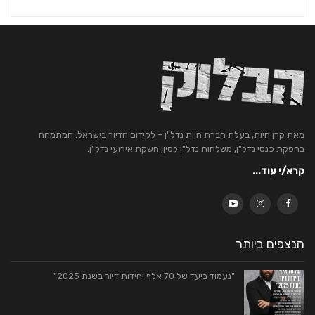
מאת קרן חיות, בעלת חברת חיות נדל"ן – לקידום הדיור בישראל. המתמחה
בהפקת כנסי נדל"ן, משלחות נדל"ן לסין, השקת אירועי נדל"ן.
קרא/י עוד...
הנצפים ביותר
"נעמוד ביעד של 70 אלף יחידות דיור בשנת 2025"