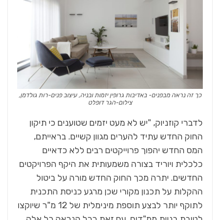
כך זה נראה מבפנים- באדיבות גרופין יזמות ובניה, עיצוב פנים-רות גולדמן,
צילום-הגר דופלט
לדברי קוזניוק, "יש לא מעט יזמים שטוענים כי תיקון
החוק החדש עתיד להערים מגוון קשיים. בראייתם,
המס החדש יהפוך פרוייקטים רבים ללא כדאיים
כלכלית ויוריד בצורה משמעותית את היקף הפרויקטים
החדשים. יתרה מכך החוק החדש מורה על ביטול
ההקלות על תכנון מקורי שכן מרגע כניסת התכנית
לתוקף יותר לבצע תוספת מינימלית של 12 מ"ר שיוקצו
לטובת בניית ממ"דים. עם זאת ככל הנראה כל אלה