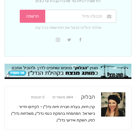
הירשם/י לניוזלטר שלנו לקבלת עדכונים
הרשמה
את/ה יכול/ה לבטל את ההרשמה בכל עת.
הבלוק
684 מאמרים
0 תגובות
קרן חיות, בעלת חברת חיות נדל"ן – לקידום הדיור
בישראל. המתמחה בהפקת כנסי נדל"ן, משלחות נדל"ן
לסין, השקת אירועי נדל"ן.