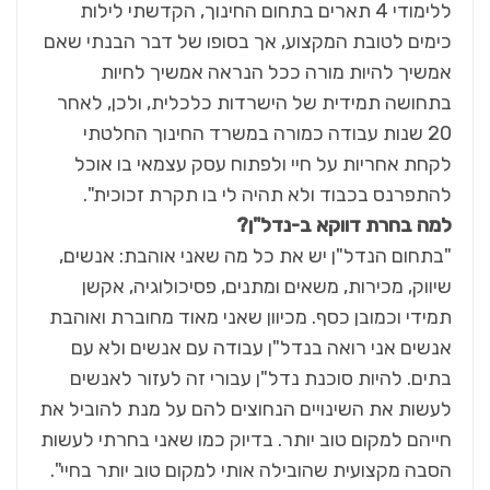
ללימודי 4 תארים בתחום החינוך, הקדשתי לילות
כימים לטובת המקצוע, אך בסופו של דבר הבנתי שאם
אמשיך להיות מורה ככל הנראה אמשיך לחיות
בתחושה תמידית של הישרדות כלכלית, ולכן, לאחר
20 שנות עבודה כמורה במשרד החינוך החלטתי
לקחת אחריות על חיי ולפתוח עסק עצמאי בו אוכל
להתפרנס בכבוד ולא תהיה לי בו תקרת זכוכית".
למה בחרת דווקא ב-נדל"ן?
"בתחום הנדל"ן יש את כל מה שאני אוהבת: אנשים,
שיווק, מכירות, משאים ומתנים, פסיכולוגיה, אקשן
תמידי וכמובן כסף. מכיוון שאני מאוד מחוברת ואוהבת
אנשים אני רואה בנדל"ן עבודה עם אנשים ולא עם
בתים. להיות סוכנת נדל"ן עבורי זה לעזור לאנשים
לעשות את השינויים הנחוצים להם על מנת להוביל את
חייהם למקום טוב יותר. בדיוק כמו שאני בחרתי לעשות
הסבה מקצועית שהובילה אותי למקום טוב יותר בחיי".