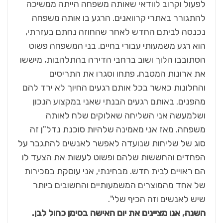
לפעול וקרוב לוודאי שאותה משפחה הייתה ממשיכה
להתגורר באתרי קרוואנים. הרגע בו אותה משפחה
נכנסה לביתם החדש לאחר שהחוזה נחתם בעזרתי,
הוא רגע משמעותי עבורי בחיים. בני המשפחה פשוט
הסתובבו הלוך ושוב ברחבי הדירה בהתלהבות, מיששו
את ארונות המטבח, פתחו וסגרו את התריסים
והחלונות כאשר בכל אותם רגעים החיוך לא ירד להם
מהפנים. באותם רגעים הבנתי שאני במקצוע הנכון
ושלמעשה אני השליחה שאלוקים שלח לאותה
משפחה. מאז אני מאמינה שלהיות סוכנת נדל"ן זה
סוג של שליחות שנועדה לאפשר לאנשים להתגבר על
הפחדים והחששות שלהם ופשוט לעשות את הצעד לו
הם ראויים לבית חדש. מבחינתי, אני עוסקת במכירות
של אחד מהמוצרים המשמעותיים והחשובים ביותר
שיש לאנשים וזה הכיף שלי".
השנה, אנו מציינים את יום האישה בסימן כחול לבן.